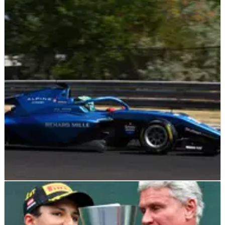
Hasil Sprint Race F3 Belgia dari Sirkuit Spa-
Francorchamps
Hasil lengkap Sprint Race&nbsp;F3 Belgia, putaran ketujuh
FIA F3 Championship musim 2022 di Sirkuit Spa-
Francorhamps.
F3
RESULTS
30/07/22
Hasil Lengkap Sprint Race F3 Hongaria dari
Sirkuit Hungaroring