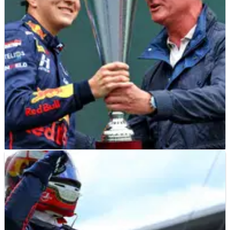
Hasil lengkap Sprint Race&nbsp;F3 Hongaria, putaran
kelima FIA F3 Championship musim 2022 di Sirkuit
Hungaroring.
F3
RESULTS
10/07/22
Hasil Feature Race F3 Austria dari Sirkuit Red
Bull Ring
Hasil lengkap Feature Race&nbsp;F3 Austria, putaran kelima
FIA F3 Championship musim 2022 di Sirkuit Red Bull Ring.