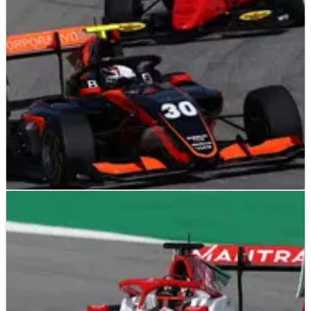
Barcelona-Catalunya.
F3
RESULTS
21/05/22
Hasil Lengkap Sprint Race F3 Spanyol dari
Catalunya
Hasil lengkap Sprint Race&nbsp; F3 Spanyol, putaran ketiga
FIA F3 Championship musim 2022 di Circuit de Barcelona-
Catalunya.