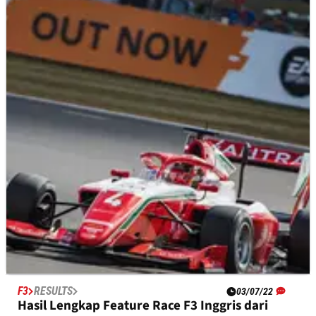
F3
RESULTS
08/07/22
Hasil Lengkap Kualifikasi F3 Austria dari Sirkuit
Red Bull Ring
Hasil lengkap kualifikasi F3 Austria, putaran kelima FIA F3
Championship 2022 di Sirkuit Red Bull Ring.
F3
RESULTS
03/07/22
Hasil Lengkap Feature Race F3 Inggris dari