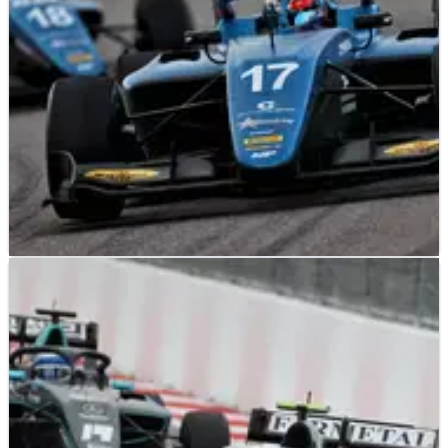
F3
RESULTS
26/09/21
F3 Rusia: Hasil Lengkap Feature Race dari
Sochi Autodrom
Hasil lengkap Feature Race F3 Rusia, putaran ketujuh
kejuaraan FIA Formula 3 musim 2021 di Sirkuit Sochi
Autodrom.