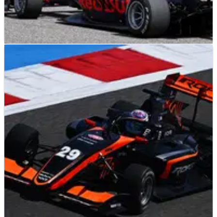
F3
RESULTS
20/03/22
Hasil Lengkap Feature Race F3 Bahrain di
Sirkuit Sakhir
Hasil lengkap&nbsp;F3 Bahrain, putaran pertama kejuaraan
FIA Formula 2 musim 2022 di Sirkuit Sakhir.