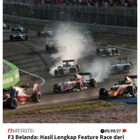
F3
RESULTS
24/09/21
F3 Rusia: Hasil Kualifikasi Lengkap dari Sochi
Autodrom
Hasil lengkap kualifikasi&nbsp;F3 Rusia, putaran ketujuh
kejuaraan FIA Formula 3 musim 2021 dari&nbsp;Sirkuit Sochi
Autodrom.
F3
RESULTS
05/09/21
F3 Belanda: Hasil Lengkap Feature Race dari