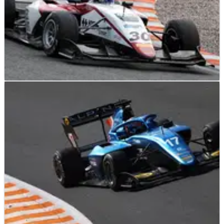
F3
RESULTS
04/09/21
F3 Belanda: Hasil Lengkap Sprint Race 2 dari
Zandvoort
Hasil lengkap Sprint Race 2 F3 Belanda, putaran keenam
kejuaraan FIA Formula 3 musim 2021 di Sirkuit Zandvoort.