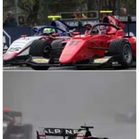
F3
RESULTS
23/04/22
Hasil Sprint Race F3 Emilia Romagna dari
Sirkuit Imola
Hasil lengkap Sprint Race&nbsp; F3 Emilia Romagna,
putaran kedua FIA F3 Championship musim 2022 di Sirkuit
Imola.