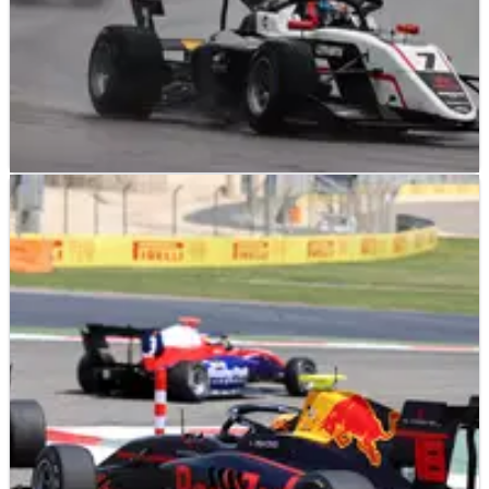
F3
RESULTS
22/04/22
F3 Imola: Hasil Kualifikasi Lengkap Putaran
Kedua Musim 2022
Hasil lengkap kualifikasi putaran kedua FIA F3
Championship musim 2022 di Sirkuit Imola.