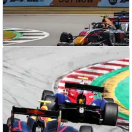
F3
RESULTS
02/07/22
Hasil Lengkap Sprint Race F3 Inggris dari
Sirkuit Silverstone
Hasil lengkap Sprint Race&nbsp;F3 Inggris, putaran keempat
FIA F3 Championship musim 2022 di Sirkuit Silverstone.