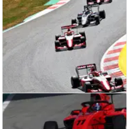
F3
RESULTS
22/05/22
Hasil Lengkap Feature Race F3 Spanyol dari
Catalunya
Hasil lengkap Feature Race&nbsp;F3 Spanyol, putaran
ketiga FIA F3 Championship musim 2022 di Circuit de