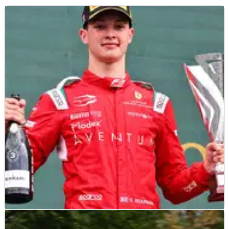
F3
RESULTS
27/08/22