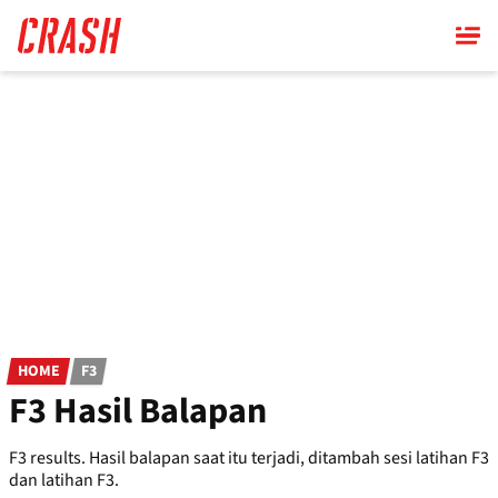
Skip
to
main
content
HOME
F3
F3 Hasil Balapan
F3 results. Hasil balapan saat itu terjadi, ditambah sesi latihan F3
dan latihan F3.