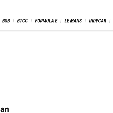
 BSB 
 BTCC 
 FORMULA E 
 LE MANS 
 INDYCAR 
pan