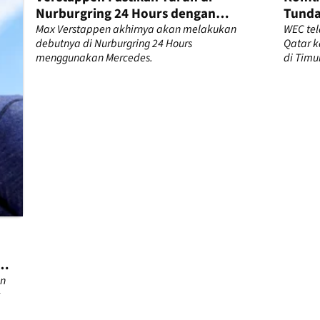
Nurburgring 24 Hours dengan
Tunda
Mercedes
Max Verstappen akhirnya akan melakukan
WEC te
debutnya di Nurburgring 24 Hours
Qatar k
menggunakan Mercedes.
di Timu
n
an
k