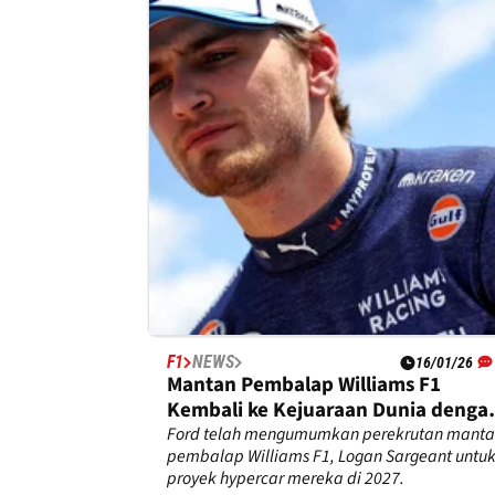
Karena Perang Timur Tengah
Perang yang berkecamuk di Timur Tengah
tampaknya akan kembali mempengaruhi
gelaran Super GT di Sirkuit Sepang.
F1
NEWS
16/01/26
Mantan Pembalap Williams F1
Kembali ke Kejuaraan Dunia denga
Ford
Ford telah mengumumkan perekrutan mant
pembalap Williams F1, Logan Sargeant untu
proyek hypercar mereka di 2027.