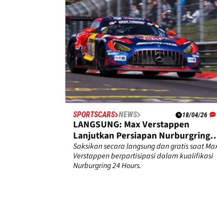
SPORTSCARS
NEWS
18/04/26
LANGSUNG: Max Verstappen
Lanjutkan Persiapan Nurburgring
24H di Qualifiers
Saksikan secara langsung dan gratis saat Ma
Verstappen berpartisipasi dalam kualifikasi
Nurburgring 24 Hours.