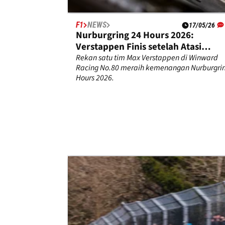
F1
NEWS
17/05/26
Nurburgring 24 Hours 2026:
Verstappen Finis setelah Atasi
Masalah Teknis
Rekan satu tim Max Verstappen di Winward
Racing No.80 meraih kemenangan Nurburgri
Hours 2026.