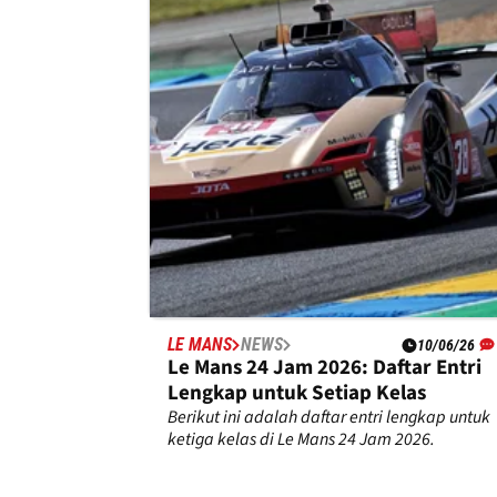
Dampak Perang Iran, WEC akan
Tutup Musim 2026 di Catalunya dan
Monza
WEC terpaksa membatalkan balapan di Tim
Tengah untuk musim 2026 dengan
memindahkan dua putaran terakhir ke Eropa
LE MANS
NEWS
10/06/26
Le Mans 24 Jam 2026: Daftar Entri
Lengkap untuk Setiap Kelas
Berikut ini adalah daftar entri lengkap untuk
ketiga kelas di Le Mans 24 Jam 2026.