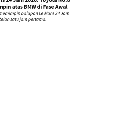
ns 24 Jam 2026: Toyota No.8
pin atas BMW di Fase Awal
 memimpin balapan Le Mans 24 Jam
telah satu jam pertama.