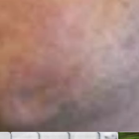
A
United
Te
Kingdom
pe
Ci
Go
ta
pe
ba
Re