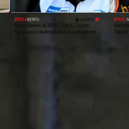
BTCC
NEWS
BTCC
18/03/21
Neal Absen di BTCC 2021, Team
Gordo
ak pernah melakukan balapan apa pun di Honda Civic
Dynamics Rekrut Dan Rowbottom
Team 
Gordon Shedden menikmati tahun yang indah tahun
semen pembalap dengan memenangkan empat balapan
ang lebih menantang di Civic tetapi menang dua
ketujuh di klasemen.
-7 secara keseluruhan, 2 menang
ecara keseluruhan, 4 menang