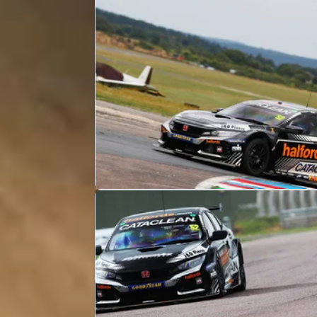
BTCC
RESULTS
27/08/22
BTCC 2022: Hasil Free Practice 2 dar
Sirkuit Thruxton