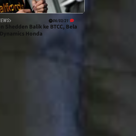
NEWS
06/03/21
n Shedden Balik ke BTCC, Bela
Dynamics Honda