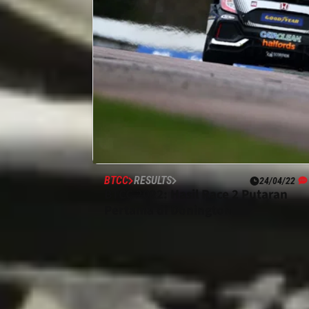
BTCC
RESULTS
24/04/22
BTCC 2022: Hasil Race 2 Putaran
Pertama di Donington