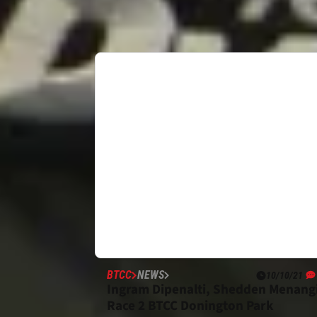
BTCC
NEWS
10/10/21
Ingram Dipenalti, Shedden Menang
Race 2 BTCC Donington Park