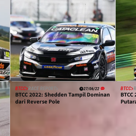
BTCC
RACE REPORT
BTCC
27/06/22
i
BTCC 2022: Shedden Tampil Dominan
BTCC 
dari Reverse Pole
Putar