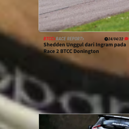
BTCC
RACE REPORT
24/04/22
Shedden Unggul dari Ingram pada
Race 2 BTCC Donington