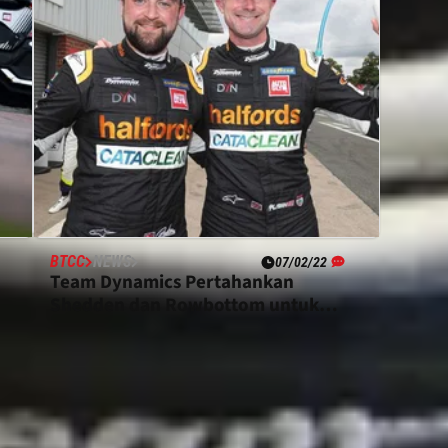
BTCC
NEWS
07/02/22
Team Dynamics Pertahankan
Shedden dan Rowbottom untuk
BTCC 2022