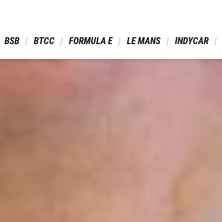
 BSB 
 BTCC 
 FORMULA E 
 LE MANS 
 INDYCAR 