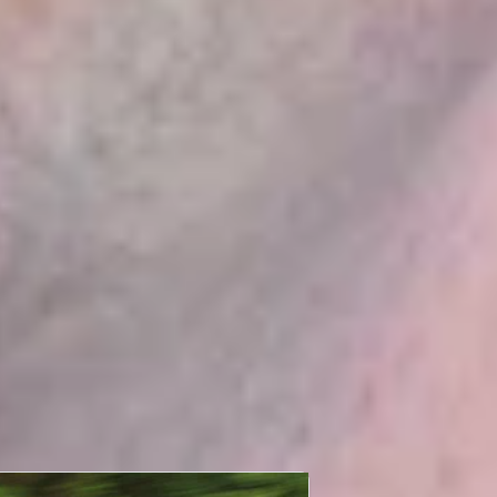
BOUT GORDON SHEDDEN
rlepas dari kenyataan bahwa dia tidak
rnah melakukan balapan apa pun di Honda
vic baru sebelum dimulainya musim 2007,
rdon Shedden menikmati tahun yang indah
hun lalu saat dia finis ketiga dalam klasemen
mbalap dengan memenangkan empat
lapan selama kampanye. .
ad More