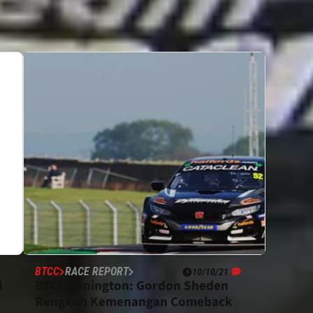
BTCC
RACE REPORT
10/10/21
i
BTCC Donington: Gordon Sheden
Rengkuh Kemenangan Comeback