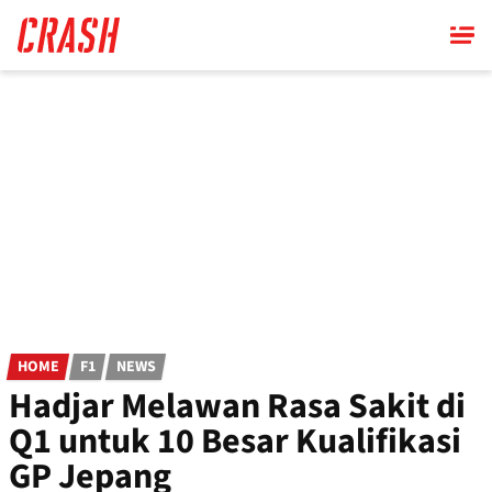
Skip
to
main
content
HOME
F1
NEWS
Hadjar Melawan Rasa Sakit di
Q1 untuk 10 Besar Kualifikasi
GP Jepang