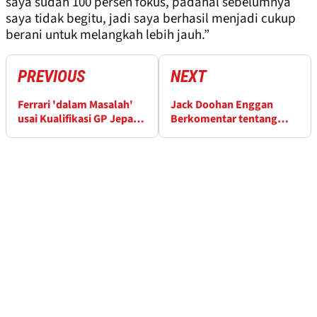
saya sudah 100 persen fokus, padahal sebelumnya
saya tidak begitu, jadi saya berhasil menjadi cukup
berani untuk melangkah lebih jauh.”
PREVIOUS
NEXT
Ferrari 'dalam Masalah'
Jack Doohan Enggan
usai Kualifikasi GP Jepang
Berkomentar tentang
yang Mengecewakan
DRS usai Tersingkir di Q1