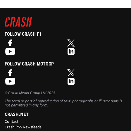
FOLLOW CRASH F1
FOLLOW CRASH MOTOGP
©
Crash Media Group Ltd
2025.
The total or partial reproduction of text, photographs or illustrations is
not permitted in any form.
CRASH.NET
Contact
Crash RSS Newsfeeds