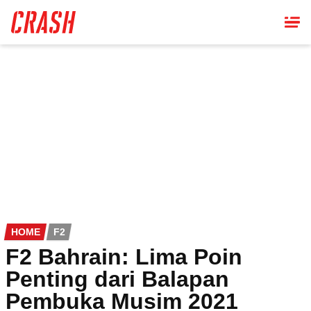
Skip
to
main
content
HOME
F2
F2 Bahrain: Lima Poin
Penting dari Balapan
Pembuka Musim 2021