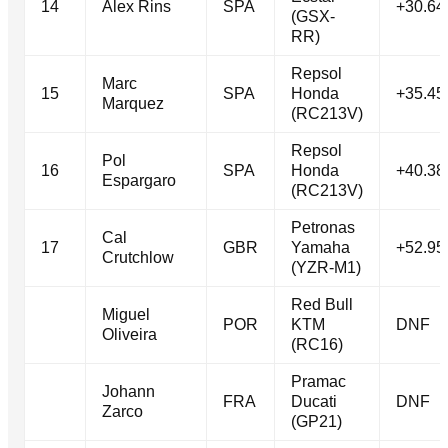
14
Alex Rins
SPA
+30.64
(GSX-
RR)
Repsol
Marc
15
SPA
Honda
+35.45
Marquez
(RC213V)
Repsol
Pol
16
SPA
Honda
+40.38
Espargaro
(RC213V)
Petronas
Cal
17
GBR
Yamaha
+52.95
Crutchlow
(YZR-M1)
Red Bull
Miguel
POR
KTM
DNF
Oliveira
(RC16)
Pramac
Johann
FRA
Ducati
DNF
Zarco
(GP21)