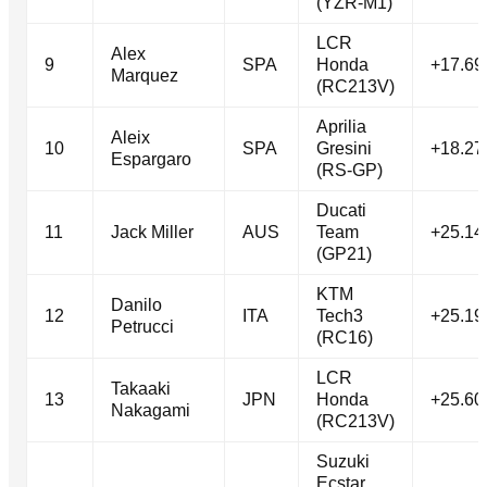
(YZR-M1)
LCR
Alex
9
SPA
Honda
+17.69
Marquez
(RC213V)
Aprilia
Aleix
10
SPA
Gresini
+18.27
Espargaro
(RS-GP)
Ducati
11
Jack Miller
AUS
Team
+25.14
(GP21)
KTM
Danilo
12
ITA
Tech3
+25.19
Petrucci
(RC16)
LCR
Takaaki
13
JPN
Honda
+25.60
Nakagami
(RC213V)
Suzuki
Ecstar