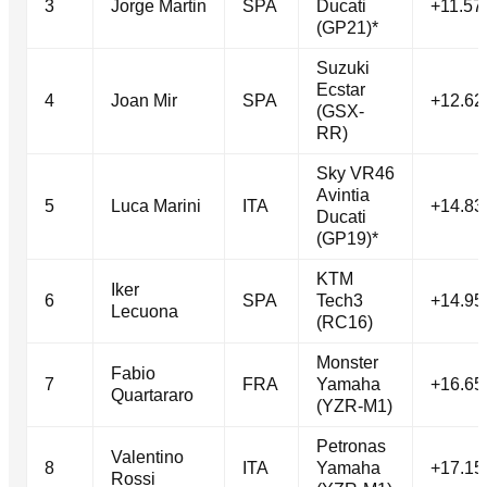
3
Jorge Martin
SPA
Ducati
+11.57
(GP21)*
Suzuki
Ecstar
4
Joan Mir
SPA
+12.62
(GSX-
RR)
Sky VR46
Avintia
5
Luca Marini
ITA
+14.83
Ducati
(GP19)*
KTM
Iker
6
SPA
Tech3
+14.95
Lecuona
(RC16)
Monster
Fabio
7
FRA
Yamaha
+16.65
Quartararo
(YZR-M1)
Petronas
Valentino
8
ITA
Yamaha
+17.15
Rossi