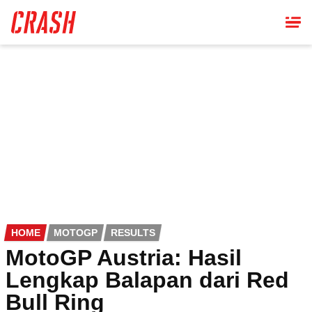
Skip
to
main
content
HOME
MOTOGP
RESULTS
MotoGP Austria: Hasil
Lengkap Balapan dari Red
Bull Ring