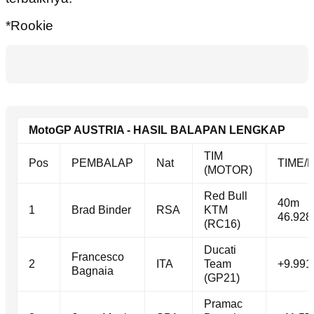
*Rookie
MotoGP AUSTRIA - HASIL BALAPAN LENGKAP
TIM
Pos
PEMBALAP
Nat
TIME/D
(MOTOR)
Red Bull
40m
1
Brad Binder
RSA
KTM
46.928
(RC16)
Ducati
Francesco
2
ITA
Team
+9.991
Bagnaia
(GP21)
Pramac