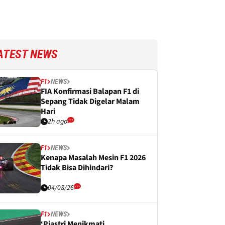
ATEST NEWS
F1
NEWS
FIA Konfirmasi Balapan F1 di
Sepang Tidak Digelar Malam
Hari
2h ago
F1
NEWS
Kenapa Masalah Mesin F1 2026
Tidak Bisa Dihindari?
04/08/26
F1
NEWS
‘Piastri Menikmati