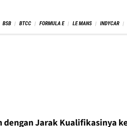
 BSB 
 BTCC 
 FORMULA E 
 LE MANS 
 INDYCAR 
dengan Jarak Kualifikasinya ke