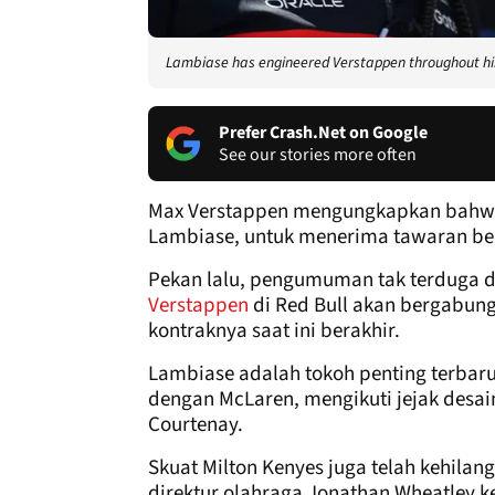
Lambiase has engineered Verstappen throughout his
Prefer Crash.Net on Google
See our stories more often
Max Verstappen mengungkapkan bahwa
Lambiase, untuk menerima tawaran ber
Pekan lalu, pengumuman tak terduga 
Verstappen
di Red Bull akan bergabung
kontraknya saat ini berakhir.
Lambiase adalah tokoh penting terbar
dengan McLaren, mengikuti jejak desai
Courtenay.
Skuat Milton Kenyes juga telah kehila
direktur olahraga Jonathan Wheatley ke