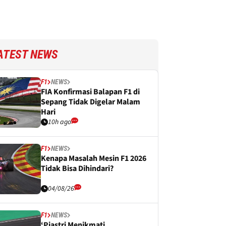
ATEST NEWS
F1
NEWS
FIA Konfirmasi Balapan F1 di
Sepang Tidak Digelar Malam
Hari
10h ago
F1
NEWS
Kenapa Masalah Mesin F1 2026
Tidak Bisa Dihindari?
04/08/26
F1
NEWS
‘Piastri Menikmati