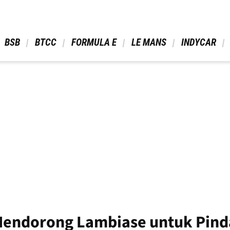
 BSB 
 BTCC 
 FORMULA E 
 LE MANS 
 INDYCAR 
Mendorong Lambiase untuk Pind