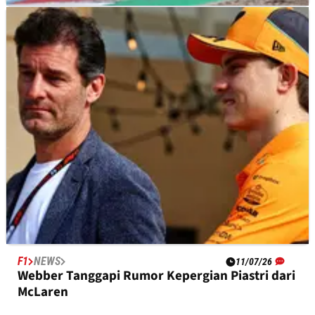
F1
NEWS
16/07/26
Red Bull akan Lepas Sayap Belakang Maracena
di GP Belgia
F1
NEWS
11/07/26
Webber Tanggapi Rumor Kepergian Piastri dari
McLaren