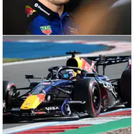
F1
FEATURE
16/07/26
Para Pembalap yang Dapat Membuka Pasar
Pembalap F1 2027