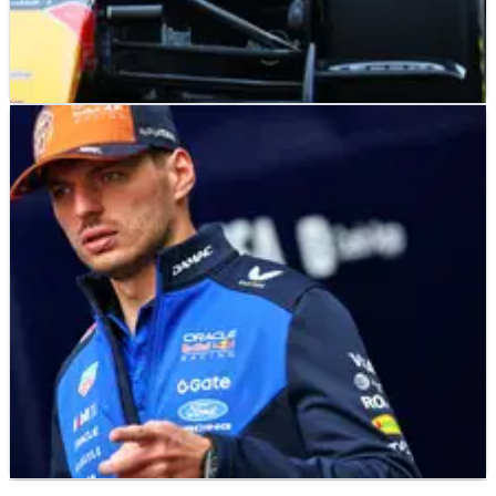
F1
NEWS
22/07/26
Red Bull Ungkap Solusi dari Sayap Belakang
Macarena yang Bermasalah