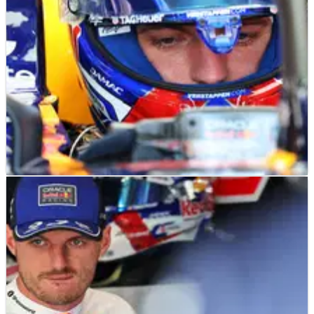
F1
NEWS
04/07/26
'Tidak Ada Gunanya' - Verstappen Luapkan
Kekecewaan usai Kualifikasi GP Inggris