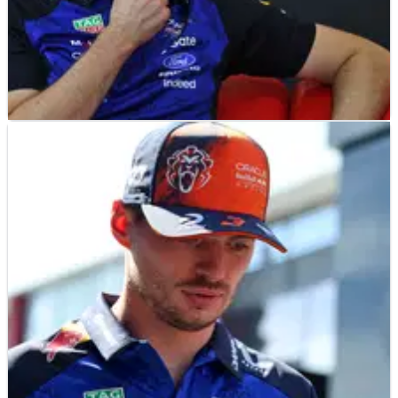
F1
NEWS
27/07/26
Verstappen Mengaku Terkejut dengan
Podiumnya di Hungaria