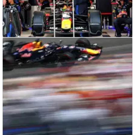
F1
NEWS
08/06/26
Red Bull Mengidentifikasi Penyebab
Verstappen Mogok di Start GP Monako