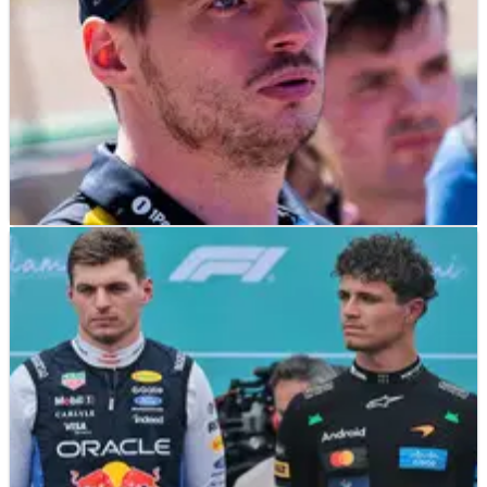
F1
NEWS
03/07/26
Verstappen Menarik Dirinya dari Spekulasi
Kepindahan ke McLaren