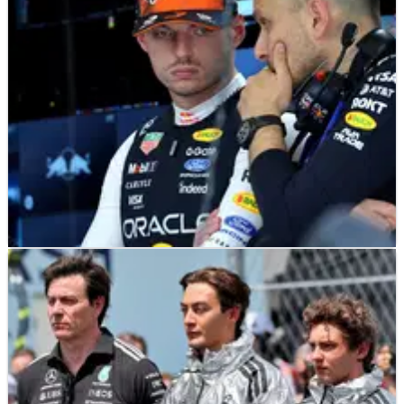
F1
NEWS
27/06/26
Pembicaraan Rahasia McLaren Mencuat saat
Vestappen Menimbang Opsinya