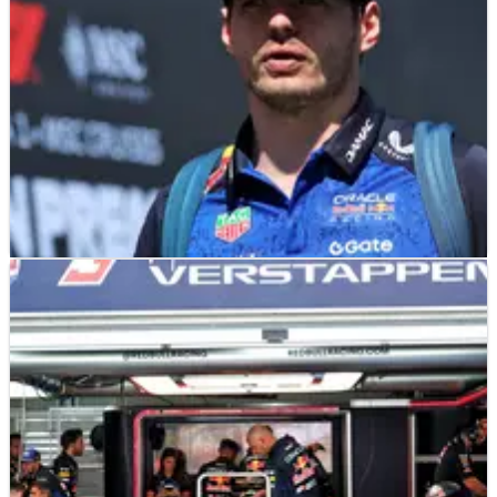
F1
NEWS
17/06/26
Verstappen Menilai Proyek F1 Red Bull "Masih
dalam Pengerjaan"