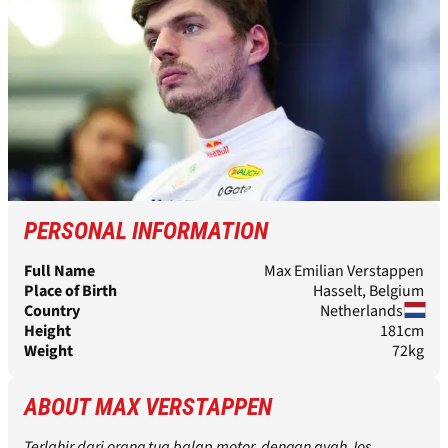
PERSONAL INFORMATION
Full Name
Max Emilian Verstappen
Place of Birth
Hasselt, Belgium
Country
Netherlands
Height
181cm
Weight
72kg
ABOUT MAX VERSTAPPEN
Terlahir dari orang tua balap motor, dengan ayah Jos