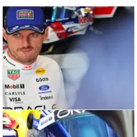
F1
NEWS
06/07/26
Verstappen Keluhkan Sayap Belakang Red Bull
setelah Kecelakaan GP Inggris