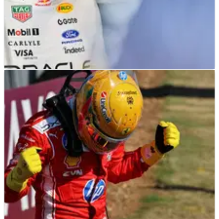
F1
NEWS
04/07/26
Verstappen Mempertanyakan Parade Lap F1
dengan Gokart Lego