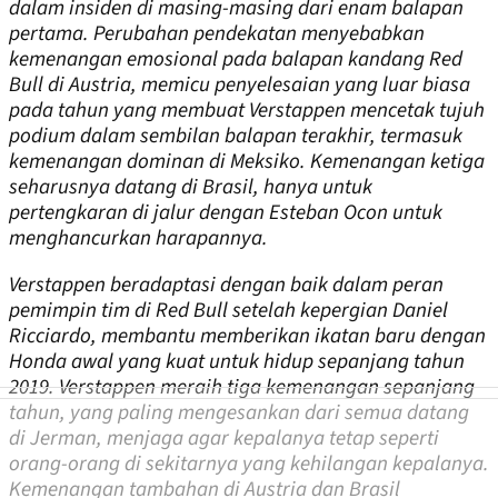
dalam insiden di masing-masing dari enam balapan
pertama. Perubahan pendekatan menyebabkan
kemenangan emosional pada balapan kandang Red
Bull di Austria, memicu penyelesaian yang luar biasa
pada tahun yang membuat Verstappen mencetak tujuh
podium dalam sembilan balapan terakhir, termasuk
kemenangan dominan di Meksiko. Kemenangan ketiga
seharusnya datang di Brasil, hanya untuk
pertengkaran di jalur dengan Esteban Ocon untuk
menghancurkan harapannya.
Verstappen beradaptasi dengan baik dalam peran
pemimpin tim di Red Bull setelah kepergian Daniel
Ricciardo, membantu memberikan ikatan baru dengan
Honda awal yang kuat untuk hidup sepanjang tahun
2019. Verstappen meraih tiga kemenangan sepanjang
tahun, yang paling mengesankan dari semua datang
di Jerman, menjaga agar kepalanya tetap seperti
orang-orang di sekitarnya yang kehilangan kepalanya.
Kemenangan tambahan di Austria dan Brasil