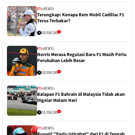
F1
NEWS
Terungkap: Kenapa Rem Mobil Cadillac F1
Terus Terbakar?
03/08/26
F1
NEWS
Norris Merasa Regulasi Baru F1 Masih Perlu
Perubahan Lebih Besar
03/08/26
F1
NEWS
Balapan F1 Bahrain di Malaysia Tidak akan
Digelar Malam Hari
01/08/26
F1
NEWS
Russell "Perlu Istirahat" dari F1 di Tengah