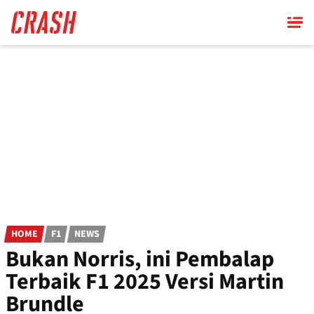
Skip
to
main
content
HOME
F1
NEWS
Bukan Norris, ini Pembalap
Terbaik F1 2025 Versi Martin
Brundle