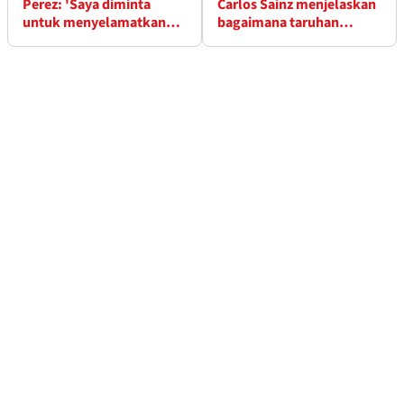
Perez: 'Saya diminta
Carlos Sainz menjelaskan
untuk menyelamatkan
bagaimana taruhan
tim' dengan tindakan
kualifikasi terbayar
hukum Force India