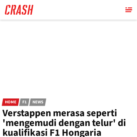
Skip
to
main
content
HOME
F1
NEWS
Verstappen merasa seperti
'mengemudi dengan telur' di
kualifikasi F1 Hongaria