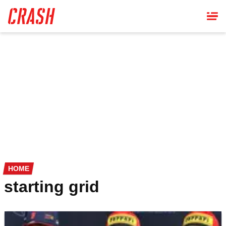
Skip
to
main
content
HOME
starting grid