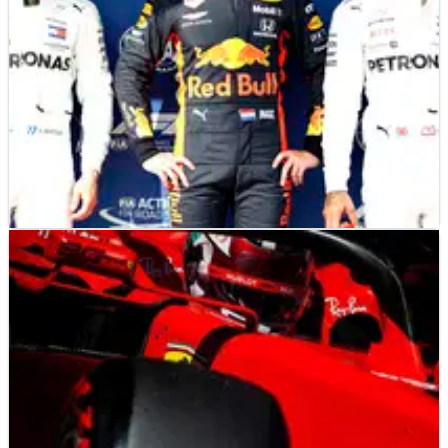
dunia Formula 1 musim 2021.
F1
NEWS
04/08/19
Formula 1 Grand Prix Hongaria - Grid Awal
Grid awal penuh untuk Grand Prix Hungaria F1 2019 di
Hungaroring.