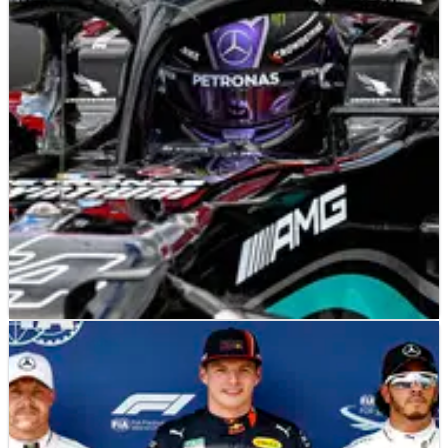
Line-up F1 GP Italia hari Minggu, dengan Carlos Sainz
di posisi terdepan untuk balapan kandang
Ferrari.&nbsp;
F1
RESULTS
18/04/21
F1 GP Emilia Romagna: Starting Grid
Lengkap di Sirkuit Imola
Starting Grid penuh untuk balapan F1 GP Emilia
Romagna di Imola, putaran kedua musim kejuaraan