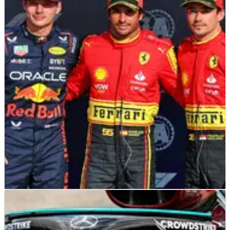
F1
NEWS
03/09/23
F1 GP Italia: Starting Grid untuk Balapan
Hari Minggu