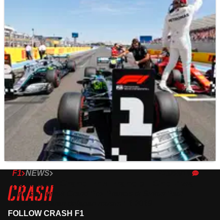
F1
NEWS
23/06/19
Formula 1 Grand Prix Prancis - Grid Awal
Grid start untuk Grand Prix Prancis di Sirkuit Paul
Ricard, putaran delapan musim F1 2019.
FOLLOW CRASH F1