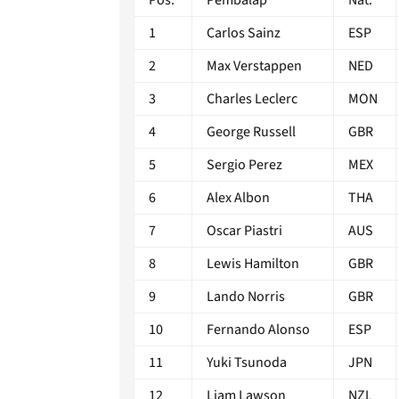
1
Carlos Sainz
ESP
2
Max Verstappen
NED
3
Charles Leclerc
MON
4
George Russell
GBR
5
Sergio Perez
MEX
6
Alex Albon
THA
7
Oscar Piastri
AUS
8
Lewis Hamilton
GBR
9
Lando Norris
GBR
10
Fernando Alonso
ESP
11
Yuki Tsunoda
JPN
12
Liam Lawson
NZL