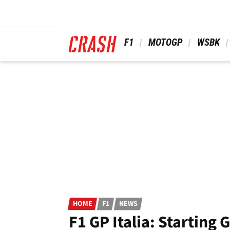
Skip
to
main
content
 F1 
 MOTOGP 
 WSBK 
HOME
F1
NEWS
F1 GP Italia: Starting