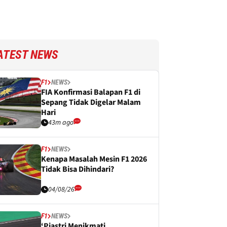
ATEST NEWS
F1
NEWS
FIA Konfirmasi Balapan F1 di
Sepang Tidak Digelar Malam
Hari
43m ago
F1
NEWS
Kenapa Masalah Mesin F1 2026
Tidak Bisa Dihindari?
04/08/26
F1
NEWS
‘Piastri Menikmati