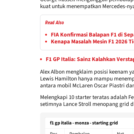
kuat untuk menempatkan Mercedes-nya 
Read Also
FIA Konfirmasi Balapan F1 di Sep
Kenapa Masalah Mesin F1 2026 Ti
F1 GP Italia: Sainz Kalahkan Verst
Alex Albon mengklaim posisi keenam yan
Lewis Hamilton hanya mampu menempati
antara mobil McLaren Oscar Piastri da
Melengkapi 10 starter teratas adalah F
setimnya Lance Stroll menopang grid di
f1 gp italia - monza - starting grid
Pos.
Pembalap
Nat.