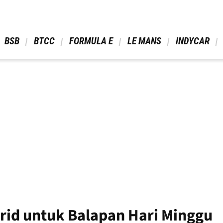
 BSB 
 BTCC 
 FORMULA E 
 LE MANS 
 INDYCAR 
 Grid untuk Balapan Hari Minggu