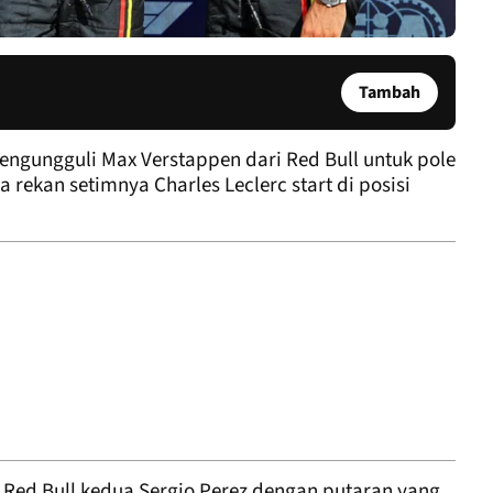
Tambah
ngungguli Max Verstappen dari Red Bull untuk pole
a rekan setimnya Charles Leclerc start di posisi
Red Bull kedua Sergio Perez dengan putaran yang