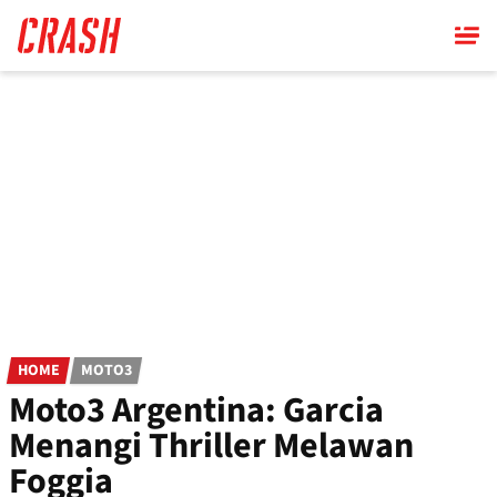
Skip
to
main
content
HOME
MOTO3
Moto3 Argentina: Garcia
Menangi Thriller Melawan
Foggia