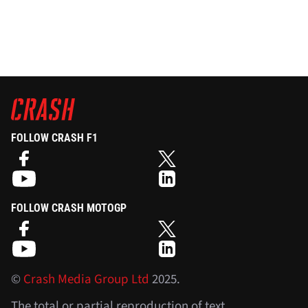
FOLLOW CRASH F1
FOLLOW CRASH MOTOGP
©
Crash Media Group Ltd
2025.
The total or partial reproduction of text,