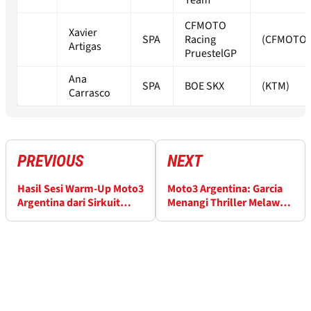
Team
CFMOTO
Xavier
SPA
Racing
(CFMOTO)
Artigas
PruestelGP
Ana
SPA
BOE SKX
(KTM)
Carrasco
PREVIOUS
NEXT
Hasil Sesi Warm-Up Moto3
Moto3 Argentina: Garcia
Argentina dari Sirkuit
Menangi Thriller Melawan
Termas
Foggia