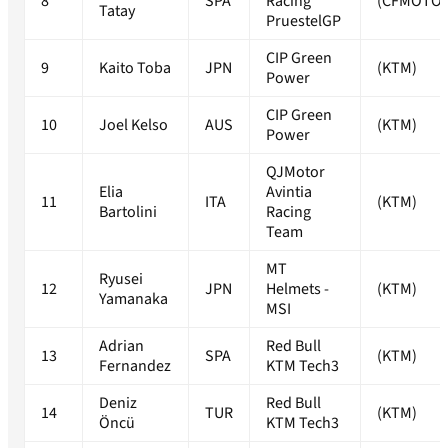
8
SPA
Racing
(CFMOTO)
Tatay
PruestelGP
CIP Green
9
Kaito Toba
JPN
(KTM)
Power
CIP Green
10
Joel Kelso
AUS
(KTM)
Power
QJMotor
Elia
Avintia
11
ITA
(KTM)
Bartolini
Racing
Team
MT
Ryusei
12
JPN
Helmets -
(KTM)
Yamanaka
MSI
Adrian
Red Bull
13
SPA
(KTM)
Fernandez
KTM Tech3
Deniz
Red Bull
14
TUR
(KTM)
Öncü
KTM Tech3