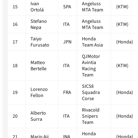
Ivan
Angeluss
15
SPA
(KTM)
Ortolá
MTA Team
Stefano
Angeluss
16
ITA
(KTM)
Nepa
MTA Team
Taiyo
Honda
17
JPN
(Honda)
Furusato
Team Asia
QJMotor
Matteo
Avintia
18
ITA
(KTM)
Bertelle
Racing
Team
SIC58
Lorenzo
19
FRA
Squadra
(Honda)
Fellon
Corse
Rivacold
Alberto
20
ITA
Snipers
(Honda)
Surra
Team
Honda
21
Mario Aji
INA
(Honda)