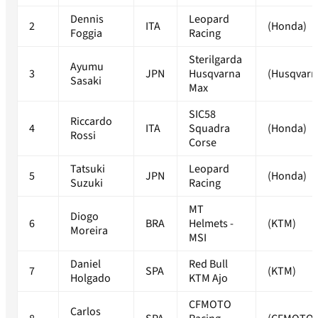
Dennis
Leopard
2
ITA
(Honda)
Foggia
Racing
Sterilgarda
Ayumu
3
JPN
Husqvarna
(Husqvarn
Sasaki
Max
SIC58
Riccardo
4
ITA
Squadra
(Honda)
Rossi
Corse
Tatsuki
Leopard
5
JPN
(Honda)
Suzuki
Racing
MT
Diogo
6
BRA
Helmets -
(KTM)
Moreira
MSI
Daniel
Red Bull
7
SPA
(KTM)
Holgado
KTM Ajo
CFMOTO
Carlos