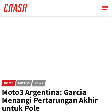
Skip
to
main
content
HOME
MOTO3
NEWS
Moto3 Argentina: Garcia
Menangi Pertarungan Akhir
untuk Pole