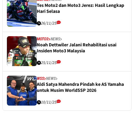
Tes Moto2 dan Moto3 Jerez: Hasil Lengkap
Hari Selasa
26/11/25
MOTO3
NEWS
Noah Dettwiler Jalani Rehabilitasi usai
Insiden Moto3 Malaysia
25/11/25
WSS
NEWS
Aldi Satya Mahendra Pindah ke AS Yamaha
untuk Musim WorldSSP 2026
10/11/25