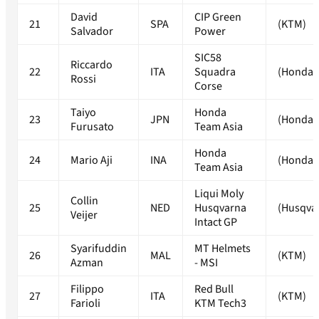
David
CIP Green
21
SPA
(KTM)
Salvador
Power
SIC58
Riccardo
22
ITA
Squadra
(Honda)
Rossi
Corse
Taiyo
Honda
23
JPN
(Honda)
Furusato
Team Asia
Honda
24
Mario Aji
INA
(Honda)
Team Asia
Liqui Moly
Collin
25
NED
Husqvarna
(Husqva
Veijer
Intact GP
Syarifuddin
MT Helmets
26
MAL
(KTM)
Azman
- MSI
Filippo
Red Bull
27
ITA
(KTM)
Farioli
KTM Tech3