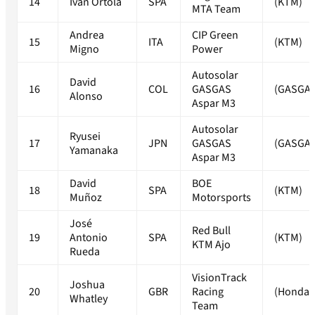
14
Ivan Ortolá
SPA
(KTM)
MTA Team
Andrea
CIP Green
15
ITA
(KTM)
Migno
Power
Autosolar
David
16
COL
GASGAS
(GASGAS
Alonso
Aspar M3
Autosolar
Ryusei
17
JPN
GASGAS
(GASGAS
Yamanaka
Aspar M3
David
BOE
18
SPA
(KTM)
Muñoz
Motorsports
José
Red Bull
19
Antonio
SPA
(KTM)
KTM Ajo
Rueda
VisionTrack
Joshua
20
GBR
Racing
(Honda)
Whatley
Team