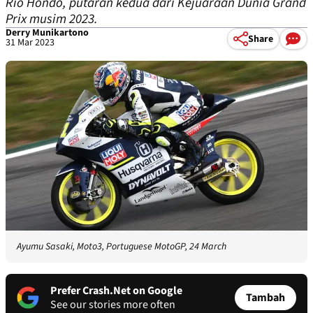
Rio Hondo, putaran kedua dari Kejuaraan Dunia Grand
Prix musim 2023.
Derry Munikartono
Share
31 Mar 2023
Ayumu Sasaki, Moto3, Portuguese MotoGP, 24 March
Prefer Crash.Net on Google
Tambah
See our stories more often