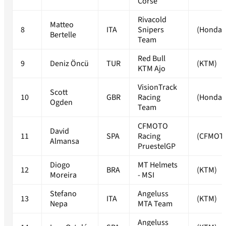
Corse
Rivacold
Matteo
8
ITA
Snipers
(Honda)
Bertelle
Team
Red Bull
9
Deniz Öncü
TUR
(KTM)
KTM Ajo
VisionTrack
Scott
10
GBR
Racing
(Honda)
Ogden
Team
CFMOTO
David
11
SPA
Racing
(CFMOT
Almansa
PruestelGP
Diogo
MT Helmets
12
BRA
(KTM)
Moreira
- MSI
Stefano
Angeluss
13
ITA
(KTM)
Nepa
MTA Team
Angeluss