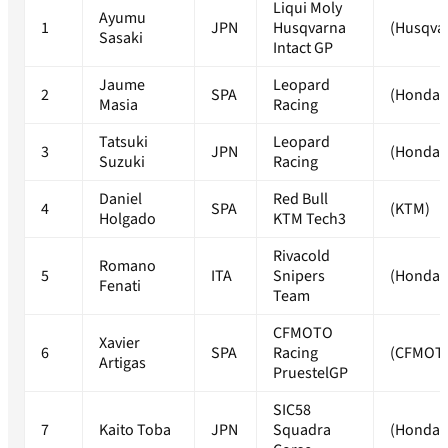
Liqui Moly
Ayumu
1
JPN
Husqvarna
(Husqva
Sasaki
Intact GP
Jaume
Leopard
2
SPA
(Honda)
Masia
Racing
Tatsuki
Leopard
3
JPN
(Honda)
Suzuki
Racing
Daniel
Red Bull
4
SPA
(KTM)
Holgado
KTM Tech3
Rivacold
Romano
5
ITA
Snipers
(Honda)
Fenati
Team
CFMOTO
Xavier
6
SPA
Racing
(CFMOT
Artigas
PruestelGP
SIC58
7
Kaito Toba
JPN
Squadra
(Honda)