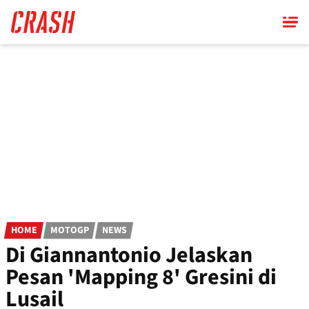
Skip
to
main
content
HOME
MOTOGP
NEWS
Di Giannantonio Jelaskan
Pesan 'Mapping 8' Gresini di
Lusail