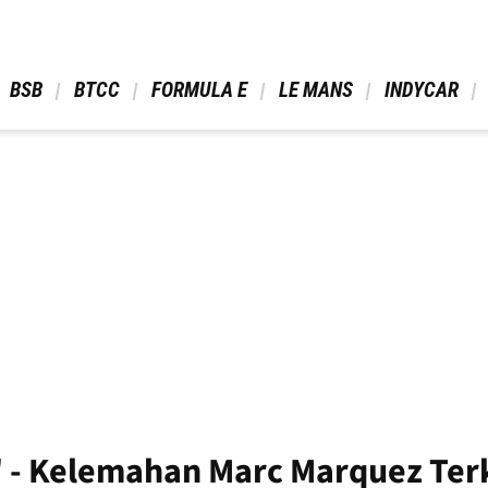
 BSB 
 BTCC 
 FORMULA E 
 LE MANS 
 INDYCAR 
 - Kelemahan Marc Marquez Terk