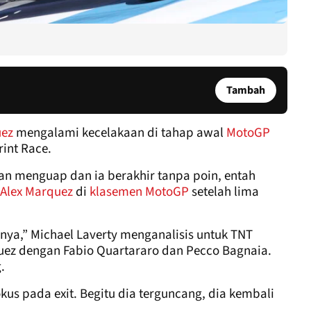
Tambah
uez
mengalami kecelakaan di tahap awal
MotoGP
int Race.
n menguap dan ia berakhir tanpa poin, entah
Alex Marquez
di
klasemen MotoGP
setelah lima
anya,” Michael Laverty menganalisis untuk TNT
uez dengan Fabio Quartararo dan Pecco Bagnaia.
.
kus pada exit. Begitu dia terguncang, dia kembali
.