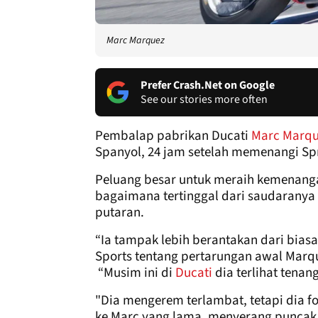
Marc Marquez
Prefer Crash.Net on Google
See our stories more often
Pembalap pabrikan Ducati
Marc Marq
Spanyol, 24 jam setelah memenangi Spr
Peluang besar untuk meraih kemenanga
bagaimana tertinggal dari saudaranya
putaran.
“Ia tampak lebih berantakan dari bias
Sports tentang pertarungan awal Marq
“Musim ini di
Ducati
dia terlihat tenang
"Dia mengerem terlambat, tetapi dia fo
ke Marc yang lama, menyerang puncak