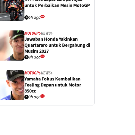
untuk Perbaikan Mesin MotoGP
5h ago
MOTOGP
NEWS
Jawaban Honda Yakinkan
Quartararo untuk Bergabung di
Musim 2027
9h ago
MOTOGP
NEWS
Yamaha Fokus Kembalikan
Feeling Depan untuk Motor
850cc
9h ago