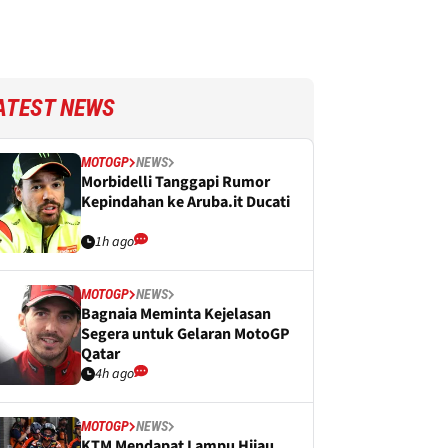
ATEST NEWS
MOTOGP
NEWS
Morbidelli Tanggapi Rumor
Kepindahan ke Aruba.it Ducati
1h ago
MOTOGP
NEWS
Bagnaia Meminta Kejelasan
Segera untuk Gelaran MotoGP
Qatar
4h ago
MOTOGP
NEWS
KTM Mendapat Lampu Hijau