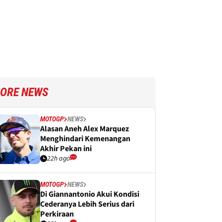
ORE NEWS
MOTOGP
NEWS
Alasan Aneh Alex Marquez
Menghindari Kemenangan
Akhir Pekan ini
22h ago
MOTOGP
NEWS
Di Giannantonio Akui Kondisi
Cederanya Lebih Serius dari
Perkiraan