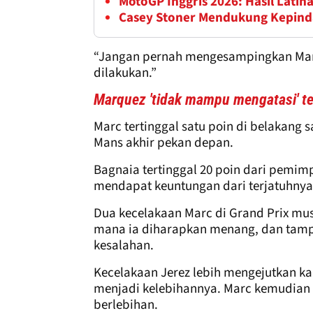
MotoGP Inggris 2026: Hasil Latiha
Casey Stoner Mendukung Kepinda
“Jangan pernah mengesampingkan Marc.
dilakukan.”
Marquez 'tidak mampu mengatasi' t
Marc tertinggal satu poin di belakang 
Mans akhir pekan depan.
Bagnaia tertinggal 20 poin dari pemim
mendapat keuntungan dari terjatuhnya 
Dua kecelakaan Marc di Grand Prix musim
mana ia diharapkan menang, dan tampa
kesalahan.
Kecelakaan Jerez lebih mengejutkan kare
menjadi kelebihannya. Marc kemudian
berlebihan.