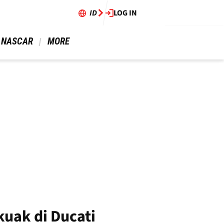
ID
LOG IN
 NASCAR 
 MORE 
uak di Ducati