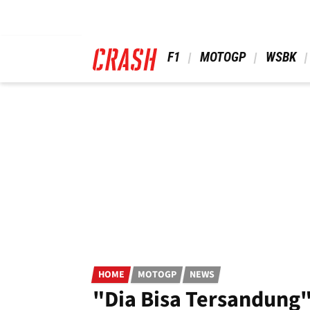
Skip
to
main
content
 F1 
 MOTOGP 
 WSBK 
HOME
MOTOGP
NEWS
"Dia Bisa Tersandung"