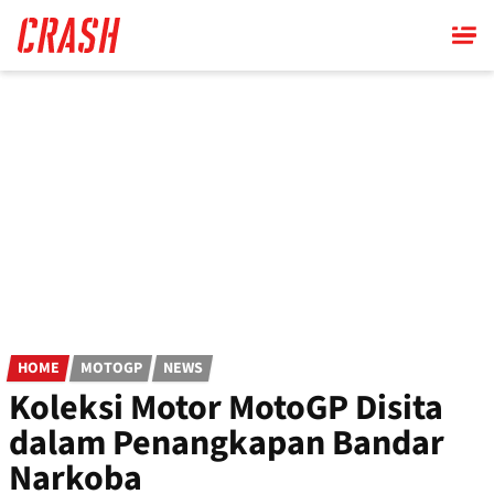
Skip
to
main
content
HOME
MOTOGP
NEWS
Koleksi Motor MotoGP Disita
dalam Penangkapan Bandar
Narkoba