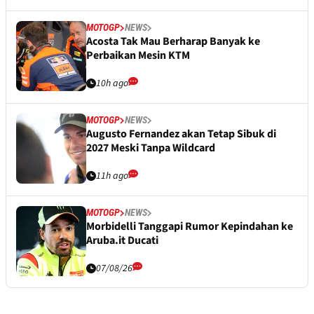
MOTOGP
NEWS
Acosta Tak Mau Berharap Banyak ke
Perbaikan Mesin KTM
10h ago
MOTOGP
NEWS
Augusto Fernandez akan Tetap Sibuk di
2027 Meski Tanpa Wildcard
11h ago
MOTOGP
NEWS
Morbidelli Tanggapi Rumor Kepindahan ke
Aruba.it Ducati
07/08/26