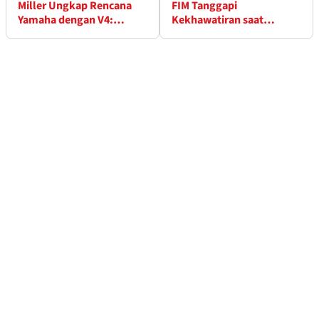
Miller Ungkap Rencana
FIM Tanggapi
Yamaha dengan V4:
Kekhawatiran saat
“Tenaga dan Pemolesan”
MotoGP Brasil Diragukan