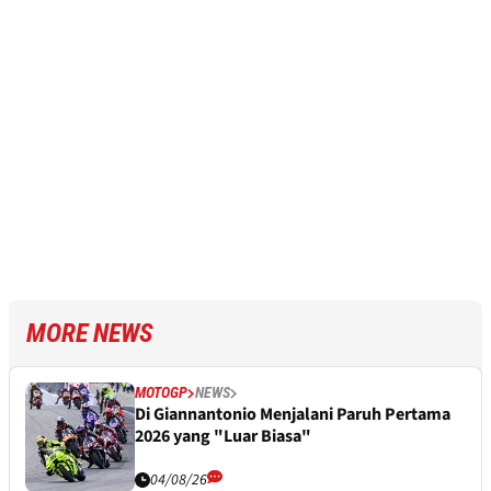
MORE NEWS
MOTOGP
NEWS
Di Giannantonio Menjalani Paruh Pertama
2026 yang "Luar Biasa"
04/08/26