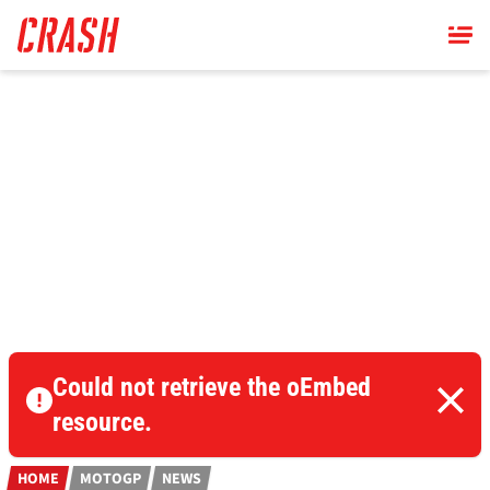
Skip
to
main
content
Could not retrieve the oEmbed
resource.
HOME
MOTOGP
NEWS