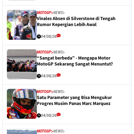
MOTOGP
NEWS
Vinales Absen di Silverstone di Tengah
Rumor Kepergian Lebih Awal
04/08/26
MOTOGP
NEWS
“Sangat berbeda” - Mengapa Motor
MotoGP Sekarang Sangat Menuntut?
04/08/26
MOTOGP
NEWS
Satu Parameter yang Bisa Mengukur
Progres Musim Panas Marc Marquez
04/08/26
MOTOGP
NEWS