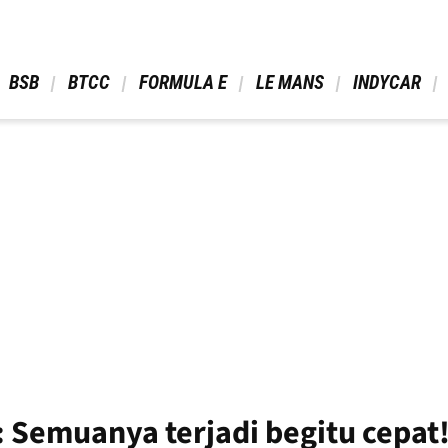
 BSB 
 BTCC 
 FORMULA E 
 LE MANS 
 INDYCAR 
: Semuanya terjadi begitu cepat