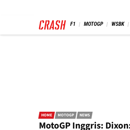
Skip
to
main
content
 F1 
 MOTOGP 
 WSBK 
HOME
MOTOGP
NEWS
MotoGP Inggris: Dixon