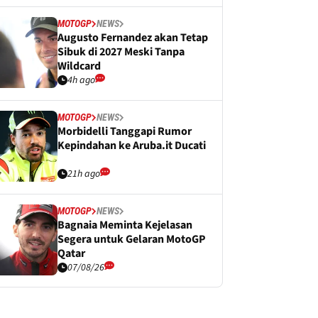
MOTOGP
NEWS
Augusto Fernandez akan Tetap
Sibuk di 2027 Meski Tanpa
Wildcard
4h ago
MOTOGP
NEWS
Morbidelli Tanggapi Rumor
Kepindahan ke Aruba.it Ducati
21h ago
MOTOGP
NEWS
Bagnaia Meminta Kejelasan
Segera untuk Gelaran MotoGP
Qatar
07/08/26