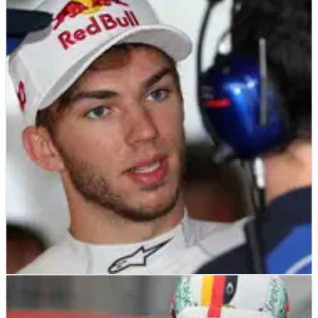
F1
NEWS
22/07/18
Gasly turun ke belakang grid GP Jerman