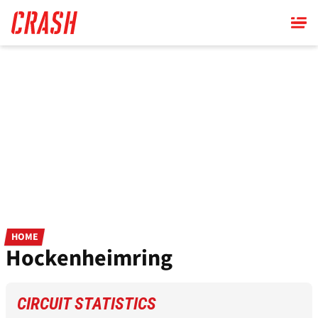
Skip
to
main
content
HOME
Hockenheimring
CIRCUIT STATISTICS