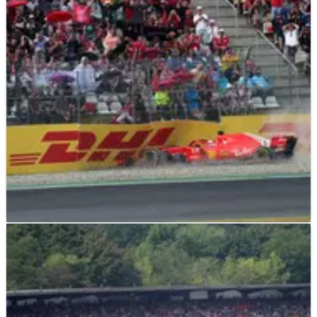
Lewis Larkam merangkum peristiwa-peristiwa penting
sejauh ini dalam kisah Grand Prix Jerman, yang
diperkirakan akan dihapus dari kalender F1 pada tahun
2020.
F1
NEWS
23/07/19
Vettel: 'Kami harus menebusnya tahun lalu' di
Hockenheim
Satu tahun setelah insiden yang melukai harapan juara F1-
nya, Sebastian Vettel kembali ke Hockenheim dengan satu
poin untuk dibuktikan.