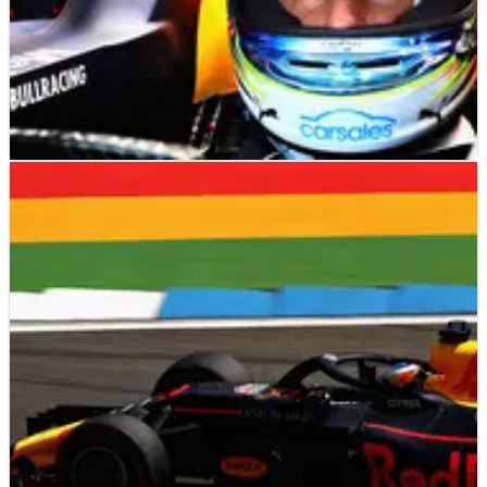
F1
NEWS
20/07/18
Ricciardo mengalahkan Hamilton di FP1
Jerman
Ricciardo pips Hamilton ke P1 dengan hanya empat per
seribu detik dalam latihan pembukaan di Hockenheim pada
hari Jumat.