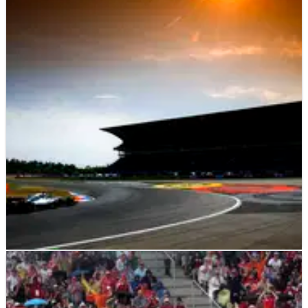
F1
FEATURE
24/07/19
GP Jerman: Bagaimana masa depan F1 di
Jerman?