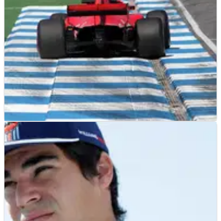
F1
FEATURE
20/07/18
F1 Paddock Notebook - GP Jerman Jumat
Merangkum semua berita dan catatan tambahan dari
Hockenheim pada hari Jumat, Editor F1 Crash.net Luke
Smith membawakan Anda buku catatan paddocknya.