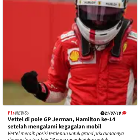
setelah penalti
FIA mengonfirmasi bahwa mobil Gasly telah dilengkapi
dengan unit daya yang serba baru untuk Grand Prix Jerman
hari Minggu, menjatuhkan pembalap Prancis itu ke
belakang grid.
F1
NEWS
21/07/18
Vettel di pole GP Jerman, Hamilton ke-14
setelah mengalami kegagalan mobil
Vettel meraih posisi terdepan untuk grand prix rumahnya
dengan lap terakhir Q3 yang menakjubkan untuk