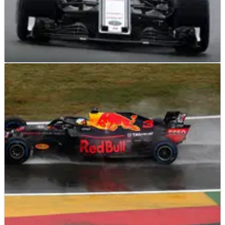
F1
NEWS
21/07/18
Leclerc memimpin Sauber 1-2 di FP3 Jerman
yang basah
Hujan dan lari terbatas menyebabkan urutan yang goyah
pada latihan terakhir di Hockenheim, dengan Charles
Leclerc memimpin Sauber 1-2.