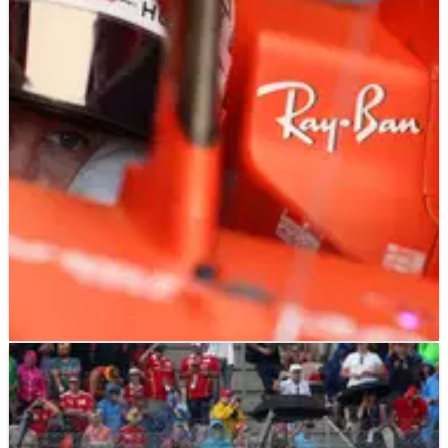
melakukan laga balik dalam kondisi lebih sejuk
Ferrari mungkin finis satu-dua di FP1 dan FP2 di Hockenheim
pada hari Jumat, tetapi Charles Leclerc yakin ini dibantu
oleh kondisi panas.
F1
NEWS
26/07/19
Vettel memimpin Ferrari 1-2 pada latihan
pembukaan GP Jerman
Vettel memimpin rekan setimnya di Ferrari, Leclerc pada