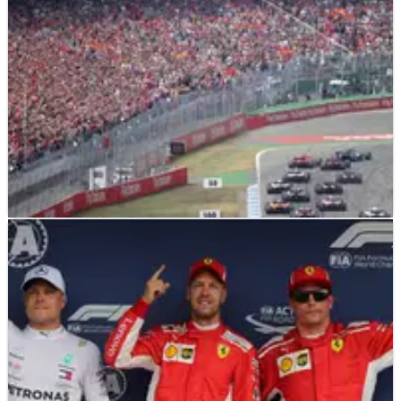
F1
FEATURE
22/07/18
F1 Paddock Notebook - GP Jerman Minggu
Dengan ringkasan terakhir dari semua berita dan catatan
setelah balapan yang sibuk di Hockenheim, Editor F1
Crash.net Luke Smith membawakan Anda buku catatan
paddocknya.