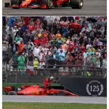
F1
NEWS
20/08/19
Vettel: F1 harus menggunakan akal sehat
untuk melindungi balapan klasik
Vettel meminta para bos F1 untuk berbuat lebih banyak
untuk melindungi balapan jantung Eropa di tengah masa
depan yang tidak pasti untuk Grand Prix Jerman.