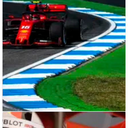
F1
NEWS
28/07/19
Hamilton menyebut cuaca GP Jerman sebagai
ancaman terbesar bagi Mercedes
Lewis Hamilton akan mengawasi cuaca di Grand Prix
Jerman karena dia memperkirakan kemungkinan kuat
hujan atau kondisi panas menjadi kekhawatiran terbesar
Mercedes.
F1
NEWS
26/07/19
Leclerc memprediksi Mercedes-Red Bull