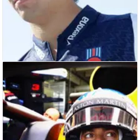
F1
NEWS
20/07/18
Williams ingin mempertahankan Stroll
meskipun ada tautan Force India
Kepala teknologi Williams Paddy Lowe mengatakan tim
akan "senang tinggal" dengan Stroll untuk 2019 meskipun
ada laporan yang mengaitkan orang Kanada itu dengan
kepindahan ke Force India.