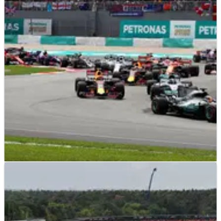
Hockenheimring telah muncul sebagai pelari terdepan untuk
tuan rumah putaran ketiga dan keempat dari kalender F1
2020 yang direvisi saat pembicaraan GP Inggris terhenti.
F1
FEATURE
08/05/20
Sirkuit siap F1 yang bisa menjadi tuan rumah
balapan pada 2020
Editor Digital F1 Crash.net Lewis Larkam
mempertimbangkan beberapa tempat yang siap untuk F1