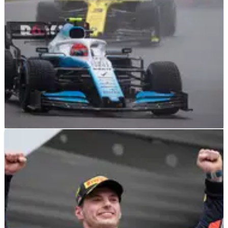
F1
NEWS
30/07/19
Kubica menjelaskan pendekatan konservatif
yang mengarah ke titik Hockenheim
Khawatir kecelakaan yang bisa membuat Williams
kekurangan suku cadang untuk balapan yang akan datang
di Hongaria, Robert Kubica mengatakan dia hanya
mencoba membawa mobil pulang melalui kondisi yang sulit
di Hockenheim.