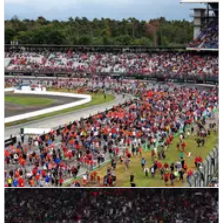
MOTOGP
NEWS
05/09/22
Rossi Melebar ke Gravel, Namun Tim #46 Tetap
Finis Kelima
Valentino Rossi pulih dari gravel yang memicu Safety Car
untuk membantu timnya finis kelima pada putaran GTWC
Europe Endurance Cup di Hockenheim.
F1
NEWS
21/05/20
F1 beralih ke kemungkinan Hockenheimring
karena pembicaraan GP Inggris terhenti