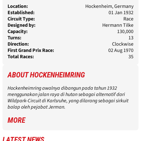
Location:
Hockenheim, Germany
Established:
01 Jan 1932
Circuit Type:
Race
Designed by:
Hermann Tilke
Capacity:
130,000
Turns:
13
Direction:
Clockwise
First Grand Prix Race:
02 Aug 1970
Total Races:
35
ABOUT
HOCKENHEIMRING
Hockenheimring awalnya dibangun pada tahun 1932
menggunakan jalan raya di hutan sebagai alternatif dari
Wildpark-Circuit di Karlsruhe, yang dilarang sebagai sirkuit
balap oleh pejabat Jerman.
MORE
LATEST NEWS