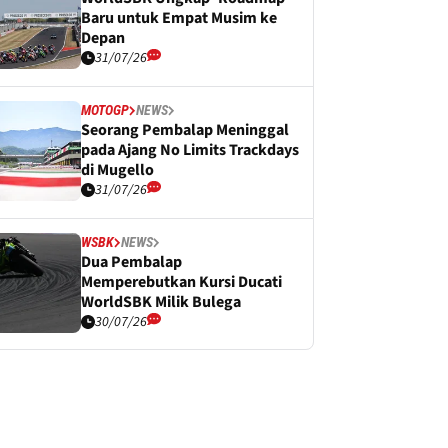
Baru untuk Empat Musim ke
Depan
31/07/26
MOTOGP
NEWS
Seorang Pembalap Meninggal
pada Ajang No Limits Trackdays
di Mugello
31/07/26
WSBK
NEWS
Dua Pembalap
Memperebutkan Kursi Ducati
WorldSBK Milik Bulega
30/07/26