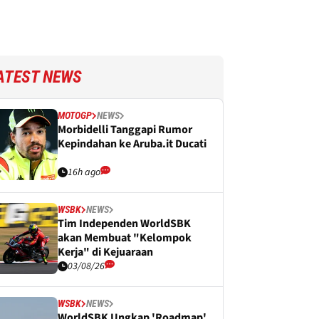
ATEST NEWS
MOTOGP
NEWS
Morbidelli Tanggapi Rumor
Kepindahan ke Aruba.it Ducati
16h ago
WSBK
NEWS
Tim Independen WorldSBK
akan Membuat "Kelompok
Kerja" di Kejuaraan
03/08/26
WSBK
NEWS
WorldSBK Ungkap 'Roadmap'