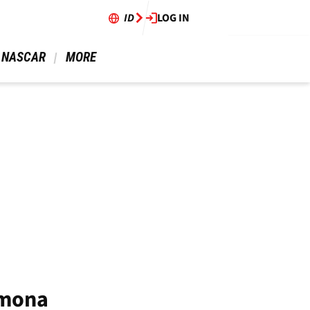
ID
LOG IN
 NASCAR 
 MORE 
emona