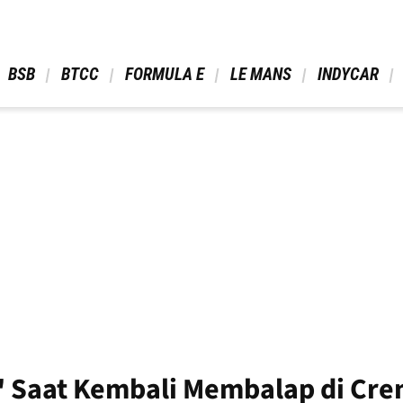
 BSB 
 BTCC 
 FORMULA E 
 LE MANS 
 INDYCAR 
t" Saat Kembali Membalap di Cr