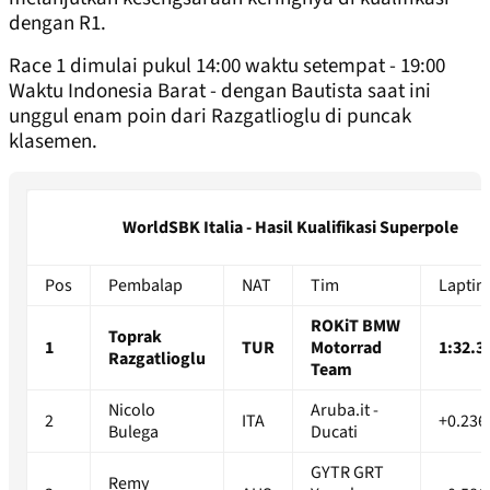
dengan R1.
Race 1 dimulai pukul 14:00 waktu setempat - 19:00
Waktu Indonesia Barat - dengan Bautista saat ini
unggul enam poin dari Razgatlioglu di puncak
klasemen.
WorldSBK Italia - Hasil Kualifikasi Superpole
Pos
Pembalap
NAT
Tim
Lapti
ROKiT BMW
Toprak
1
TUR
Motorrad
1:32.3
Razgatlioglu
Team
Nicolo
Aruba.it -
2
ITA
+0.236
Bulega
Ducati
GYTR GRT
Remy