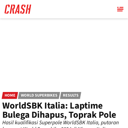
Skip
to
main
content
HOME
WORLD SUPERBIKES
RESULTS
WorldSBK Italia: Laptime
Bulega Dihapus, Toprak Pole
Hasil kualifikasi Superpole WorldSBK Italia, putaran