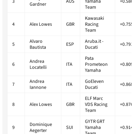
3
AUS
Yamaha
+0.586
Gardner
Team
Kawasaki
4
Alex Lowes
GBR
Racing
+0.755
Team
Alvaro
Aruba.it -
5
ESP
+0.791
Bautista
Ducati
Pata
Andrea
6
ITA
Prometeon
+0.809
Locatelli
Yamaha
Andrea
GoEleven
7
ITA
+0.868
Iannone
Ducati
ELF Marc
8
Alex Lowes
GBR
VDS Racing
+0.876
Team
GYTR GRT
Dominique
9
SUI
Yamaha
+0.914
Aegerter
Team