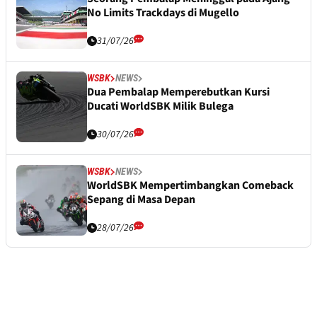
No Limits Trackdays di Mugello
31/07/26
WSBK
NEWS
Dua Pembalap Memperebutkan Kursi
Ducati WorldSBK Milik Bulega
30/07/26
WSBK
NEWS
WorldSBK Mempertimbangkan Comeback
Sepang di Masa Depan
28/07/26