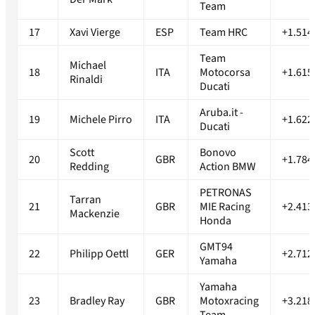
Team
17
Xavi Vierge
ESP
Team HRC
+1.514
Team
Michael
18
ITA
Motocorsa
+1.615
Rinaldi
Ducati
Aruba.it -
19
Michele Pirro
ITA
+1.622
Ducati
Scott
Bonovo
20
GBR
+1.784
Redding
Action BMW
PETRONAS
Tarran
21
GBR
MIE Racing
+2.413
Mackenzie
Honda
GMT94
22
Philipp Oettl
GER
+2.712
Yamaha
Yamaha
23
Bradley Ray
GBR
Motoxracing
+3.218