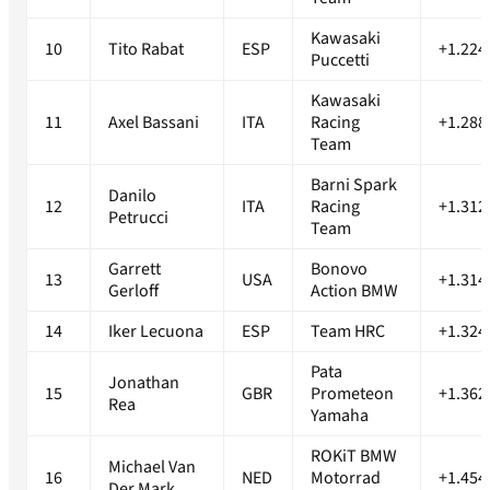
Kawasaki
10
Tito Rabat
ESP
+1.224
Puccetti
Kawasaki
11
Axel Bassani
ITA
Racing
+1.288
Team
Barni Spark
Danilo
12
ITA
Racing
+1.312
Petrucci
Team
Garrett
Bonovo
13
USA
+1.314
Gerloff
Action BMW
14
Iker Lecuona
ESP
Team HRC
+1.324
Pata
Jonathan
15
GBR
Prometeon
+1.362
Rea
Yamaha
ROKiT BMW
Michael Van
16
NED
Motorrad
+1.454
Der Mark