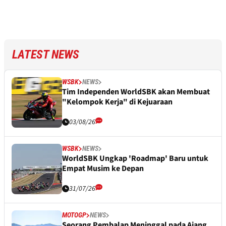
LATEST NEWS
WSBK
NEWS
Tim Independen WorldSBK akan Membuat
"Kelompok Kerja" di Kejuaraan
03/08/26
WSBK
NEWS
WorldSBK Ungkap 'Roadmap' Baru untuk
Empat Musim ke Depan
31/07/26
MOTOGP
NEWS
Seorang Pembalap Meninggal pada Ajang