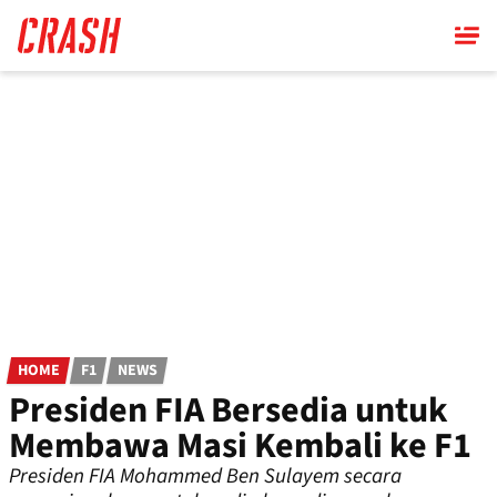
Skip
to
main
content
HOME
F1
NEWS
Presiden FIA Bersedia untuk
Membawa Masi Kembali ke F1
Presiden FIA Mohammed Ben Sulayem secara