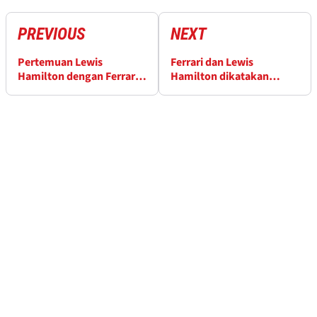
PREVIOUS
NEXT
Pertemuan Lewis
Ferrari dan Lewis
Hamilton dengan Ferrari
Hamilton dikatakan
pada pukul 9 pagi di pagi
“tidak ada gunanya”,
hari balapan terungkap
didesak untuk
menghindari kesalahan