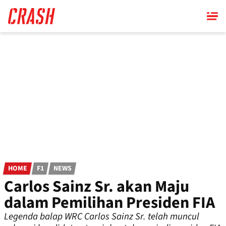
Skip
to
main
content
HOME
F1
NEWS
Carlos Sainz Sr. akan Maju
dalam Pemilihan Presiden FIA
Legenda balap WRC Carlos Sainz Sr. telah muncul