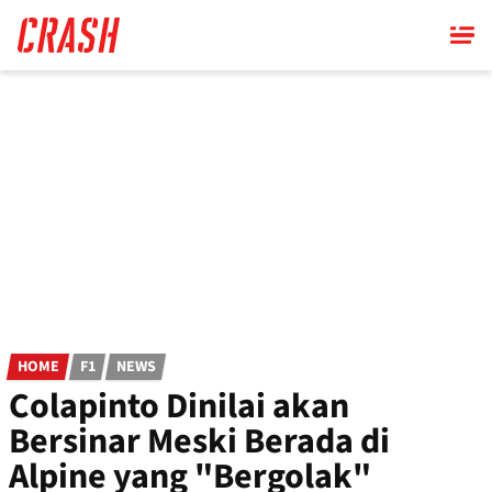
Skip
to
main
content
HOME
F1
NEWS
Colapinto Dinilai akan
Bersinar Meski Berada di
Alpine yang "Bergolak"