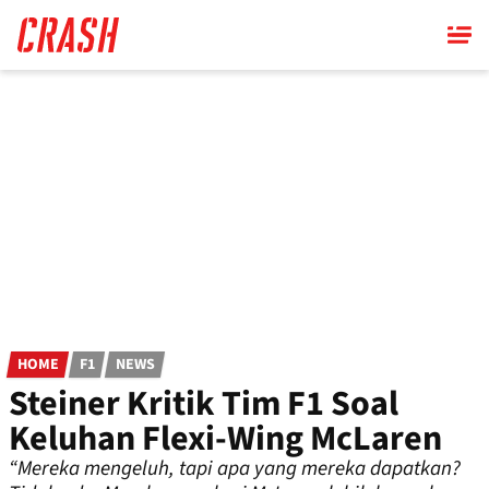
Skip
to
main
content
HOME
F1
NEWS
Steiner Kritik Tim F1 Soal
Keluhan Flexi-Wing McLaren
“Mereka mengeluh, tapi apa yang mereka dapatkan?