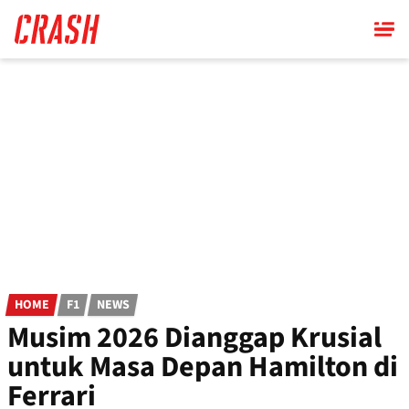
Skip
to
main
content
HOME
F1
NEWS
Musim 2026 Dianggap Krusial
untuk Masa Depan Hamilton di
Ferrari