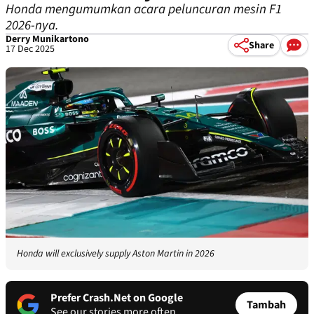
Honda mengumumkan acara peluncuran mesin F1
2026-nya.
Derry Munikartono
Share
17 Dec 2025
Honda will exclusively supply Aston Martin in 2026
Prefer Crash.Net on Google
Tambah
See our stories more often