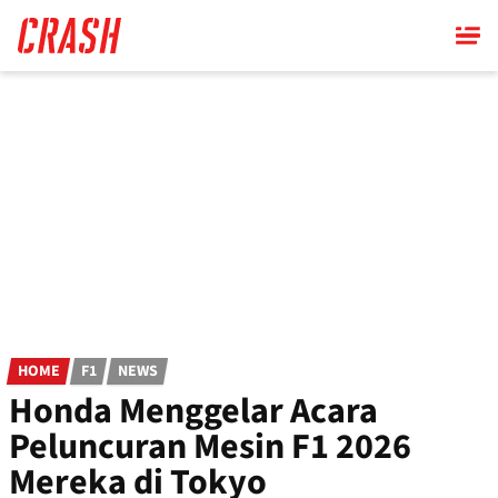
Skip
to
main
content
HOME
F1
NEWS
Honda Menggelar Acara
Peluncuran Mesin F1 2026
Mereka di Tokyo