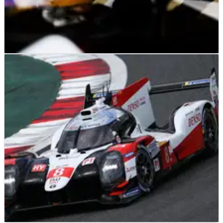
FE
NEWS
22/07/20
Sette Camara menggantikan Hartley di Dragon
untuk final Formula E.