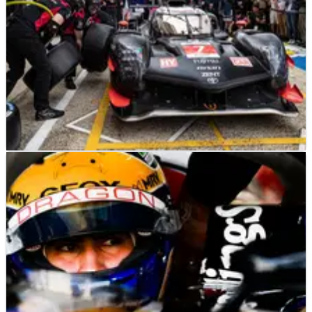
LE MANS
NEWS
13/06/24
Le Mans 24 Jam: Kekecewaan Toyota setelah
Gagal Lolos ke Hyperpole