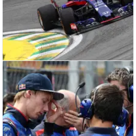
F1
NEWS
12/11/18
Gasly menjelaskan mengapa dia mengabaikan
pesanan tim F1 Toro Rosso