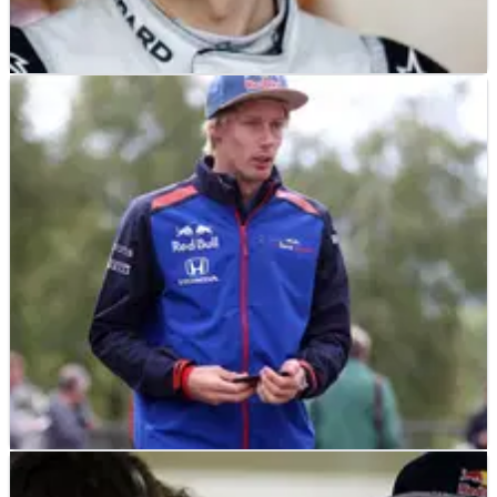
SPORTSCARS
NEWS
09/12/18
Hartley dikonfirmasi sebagai pengemudi pabrik
Porsche untuk 2019
F1
NEWS
06/12/18