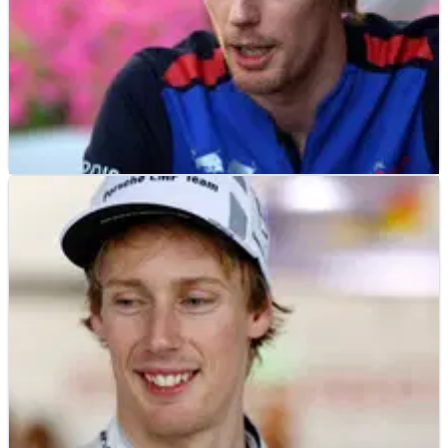
F1
NEWS
30/01/19
Hartley mengungkapkan detail tentang
keluarnya Toro Rosso F1