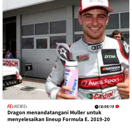
SPORTSCARS
RACE REPORT
06/10/19
Toyota # 8 mencetak kemenangan Fuji WEC
meski mendapat penalti
FE
NEWS
18/09/19
Dragon menandatangani Muller untuk
menyelesaikan lineup Formula E. 2019-20