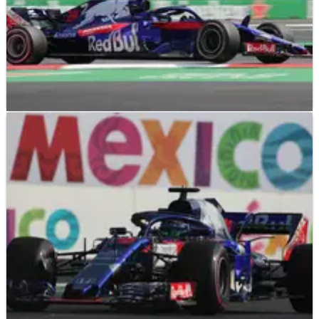
F1
NEWS
27/10/18
Hartley yang 'bersemangat' berencana untuk
terus memperbarui aero Toro Rosso