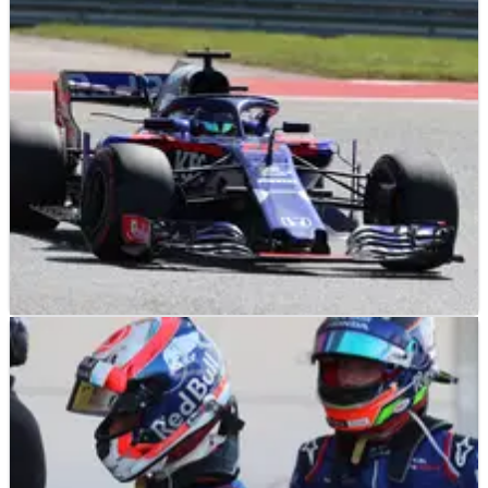
F1
NEWS
22/10/18
Hartley: Pertunjukan menunjukkan kredensial
untuk masa depan F1