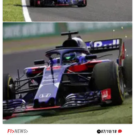
F1
NEWS
08/10/18
Gasly, Hartley kecewa setelah balapan kandang
tanpa poin untuk Honda
F1
NEWS
07/10/18