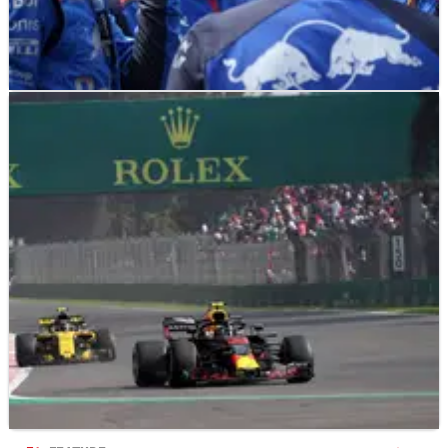
F1
FEATURE
06/11/18
Bagaimana lantai yang rusak mengobarkan
ketegangan yang tumbuh di Toro Rosso