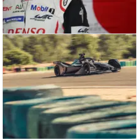
SPORTSCARS
NEWS
01/05/19
Alonso digantikan oleh Hartley di Toyota
selama 19/20 musim WEC