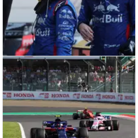
F1
NEWS
19/10/18
Gasly, Hartley ditetapkan untuk penalti grid
COTA