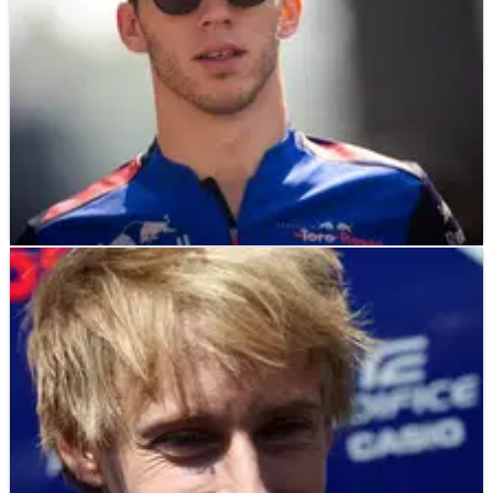
F1
NEWS
26/10/18
Gasly akan menjadi starter terakhir di Meksiko
setelah unit daya diganti