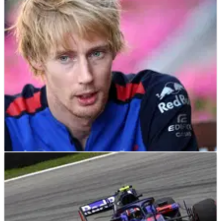
F1
NEWS
27/11/18
Pimpinan Honda F1 memberikan
penghormatan kepada Hartley setelah Toro
Rosso keluar