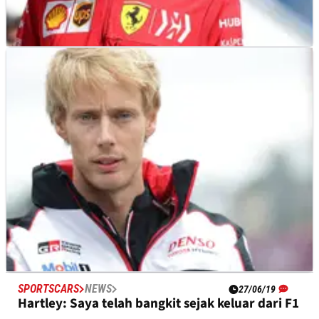
FE
NEWS
08/08/19
Dragon menandatangani Hartley untuk musim
Formula E.
SPORTSCARS
NEWS
27/06/19
Hartley: Saya telah bangkit sejak keluar dari F1