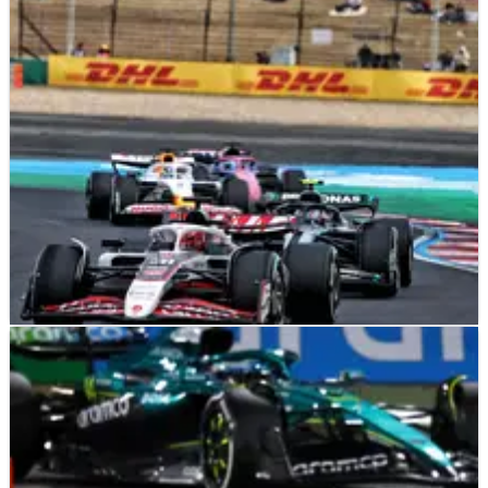
F1
NEWS
24/03/25
Ocon Jelaskan Perubahan Haluan Haas setelah
Poin Ganda di GP Tiongkok