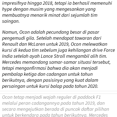
impresifnya hingga 2018, tetapi ia berhasil memenuhi
hype dengan musim yang mengesankan yang
membuatnya menarik minat dari sejumlah tim
saingan.
Namun, Ocon adalah pecundang besar di pasar
pengemudi gila. Setelah mendapat tawaran dari
Renault dan McLaren untuk 2019, Ocon melewatkan
kursi di kedua tim sebelum juga kehilangan drive Force
India setelah ayah Lance Stroll mengambil alih tim.
Mercedes memandang samar-samar situasi tersebut,
tetapi mengonfirmasi bahwa dia akan menjadi
pembalap ketiga dan cadangan untuk tahun
berikutnya, dengan posisinya yang kuat dalam
persaingan untuk kursi balap pada tahun 2020.
Ocon tetap menjadi wajah reguler di paddock F1
melalui peran cadangannya pada tahun 2019, dan
secara mengejutkan berada di puncak daftar pilihan
untuk berkendara pada tahun berikutnya. Mercedes