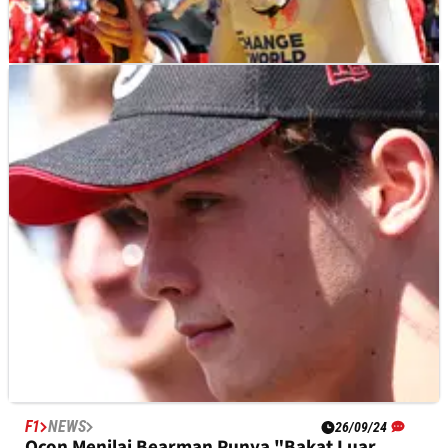
F1
NEWS
21/10/24
Ocon Minta Maaf Kepada Colapinto setelah
Mencuri Fastest Lap di Austin
F1
NEWS
26/09/24
Ocon Menilai Bearman Punya "Bakat Luar