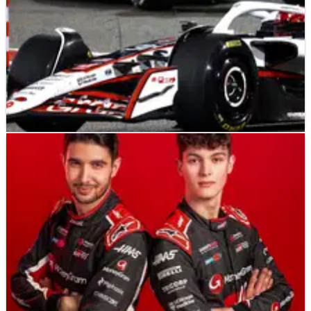
F1
FEATURE
08/03/25
Pembalap F1 berpengalaman mengidentifikasi
siapa yang akan dikalahkan oleh rekan setim
mudanya pada tahun 2025