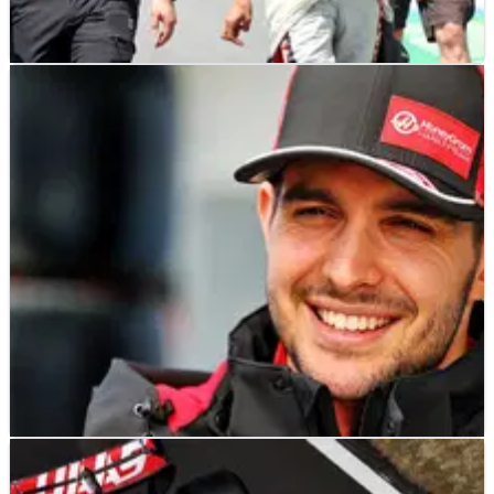
F1
NEWS
23/06/25
Ocon Tidak Senang Melihat Kesulitan Alpine
Meski Sudah di Haas
F1
NEWS
08/04/25
Haas Menjelaskan Nilai Sebenarnya dari