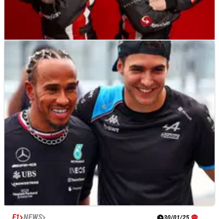
F1
NEWS
18/02/25
Foto Mata-Mata Ungkap Mobil Haas untuk F1
2025
F1
NEWS
30/01/25