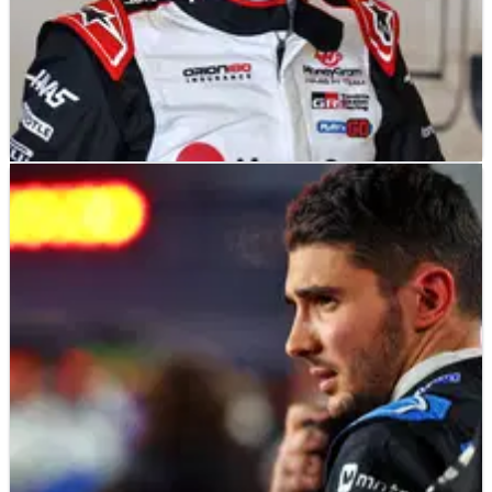
F1
NEWS
14/01/25
GPS di Mobil Kantor Alpine ungkap Kunjungan
Ocon ke Markas Williams