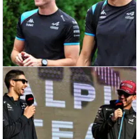
F1
NEWS
03/12/24
Pesan Doohan untuk Ocon setelah Perubahan
Mengejutkan di Alpine