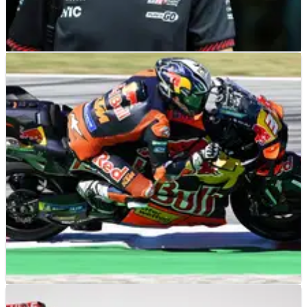
F1
NEWS
22/05/26
Esteban Ocon Menyebut Rumor Kepergian
Haas "Omong Kosong"
MOTOGP
NEWS
17/05/26