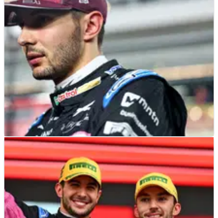
F1
NEWS
02/12/24
Alpine-Mercedes Berunding untuk Pelepasan
Awal Esteban Ocon