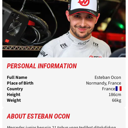
PERSONAL INFORMATION
Full Name
Esteban Ocon
Place of Birth
Normandy, France
Country
France
Height
186cm
Weight
66kg
ABOUT ESTEBAN OCON
Mercedes junior berusia 21 tahun yang terlihat ditakdirkan