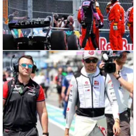
F1
NEWS
13/10/25
Esteban Ocon Ceritakan Dampak Mengerikan
dari Insiden Miami 2022