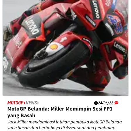
Ducati tetap tercepat pada hari pertama MotoGP Belanda di
Assen setelah Francesco Bagnaia berhasil
mengungguli&nbsp;Aleix Espargaro dan Fabio Quartararo.
MOTOGP
NEWS
24/06/22
MotoGP Belanda: Miller Memimpin Sesi FP1
yang Basah
Jack Miller mendominasi latihan pembuka MotoGP Belanda
yang basah dan berbahaya di Assen saat dua pembalap