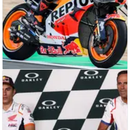
MOTOGP
NEWS
25/06/22
BREAKING: Pol Espargaro Mundur dari MotoGP
Belanda
Setelah kemarin mengeluhkan kondisi tulang rusuk yang
menyakitkan, Pol Espargaro memutuskan untuk tidak
melanjutkan akhir pekan Grand Prix Belada di Assen.