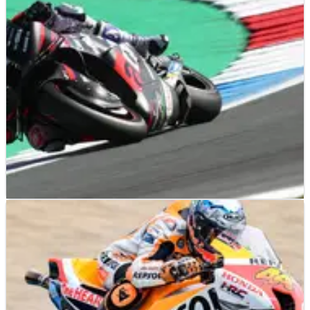
MOTOGP
NEWS
25/06/22
MotoGP Belanda: Aleix Espargaro Pimpin FP3
Penuh Insiden
Meski jatuh pada akhir sesi, Aleix Espargaro menuju
kualifikasi MotoGP Belanda dengan memimpin Free Practice
3 dari Fabio Quartararo.