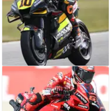
MOTOGP
FEATURE
25/06/22
Lima Pembalap yang Mengejutkan dari
Kualifikasi MotoGP Belanda
Performa luar biasa lainnya dari rookie, kembalinya KTM ke
babak Q2, dan dua bintang yang lolos ke Q2, berikut ini lima
pembalap yang mengejutkan kami dari kualifikasi MotoGP
Belanda.