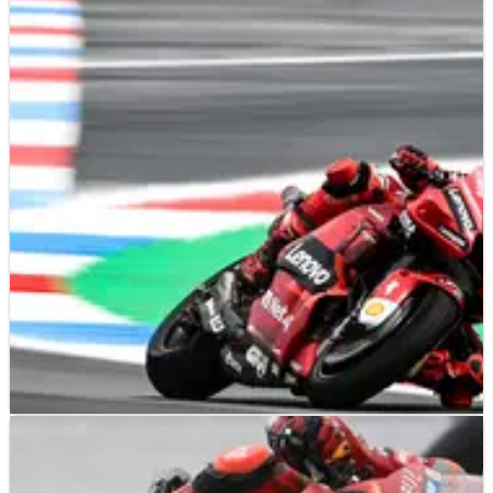
MOTOGP
NEWS
24/06/22
MotoGP Belanda: Trek Mengering, Bagnaia
Puncaki FP2