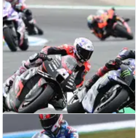
MOTOGP
FEATURE
11/07/22
Rapor Paruh Musim MotoGP 2022, Siapa
Pembalap Terbaik?