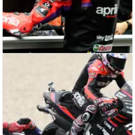
MOTOGP
FEATURE
28/06/22
Rating Pembalap dari MotoGP Belanda di
Sirkuit Assen
Jurnalis Crash.net Robert Jones menilai performa para
pembalap dari MotoGP Belanda yang penuh drama di Assen.