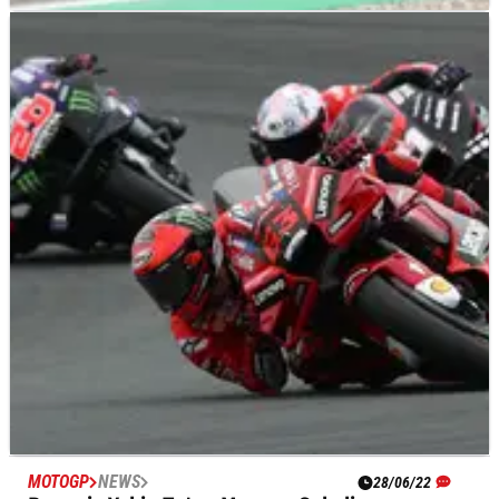
MOTOGP
NEWS
28/06/22
Kritik Steward, Miller Sebut Penalti Assen
'Keputusan Salah'
Jack Miller meyakini bahwa long lap penalty&nbsp;yang dia
terima untuk MotoGP Belanda hari Minggu adalah keputusan
'salah' Stewards.
MOTOGP
NEWS
28/06/22