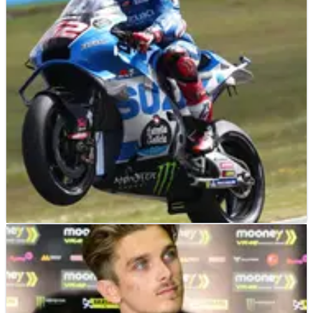
Dengan 11 putaran berlalu dan sembilan tersisa setelah
liburan musim panas, Crash.net memilih siapa pembalap
terbaik dari paruh pertama MotoGP 2022, dan masih banyak
lagi.
MOTOGP
NEWS
30/06/22
Silly Season MotoGP: Rins Selangkah Lagi ke
LCR Honda
Dengan Alex Marquez sudah dikonfirmasi di Gresini Ducati,
Alex Rins semakin dekat dengan kursi LCR Honda, berikut ini