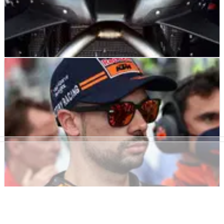
MOTOGP
FEATURE
23/06/22
Bagaimana Honda Berubah Menjadi 'Raksasa
Tidur' MotoGP?
Kembali ke era sebelum Marc Marquez cedera, Honda
berada di puncak MotoGP. Namun, segala sesuatunya
berubah secara mengerikan dalam tiga tahun terakhir.