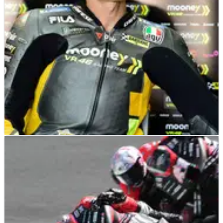
kabar terkini dari Silly Season MotoGP.
MOTOGP
NEWS
30/06/22
Marini Mengaku Beruntung Tak Jatuh dari
Kontak dengan Mir
Meski tidak ada pembalap yang mengalami kerusakan atau
terjatuh, Joan Mir dan Luca Marini berdebat soal insiden lap
pembuka mereka di MotoGP Belanda.