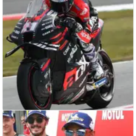
MOTOGP
NEWS
26/06/22
MotoGP Belanda: Espargaro Pimpin Warm-Up
dari Quartararo