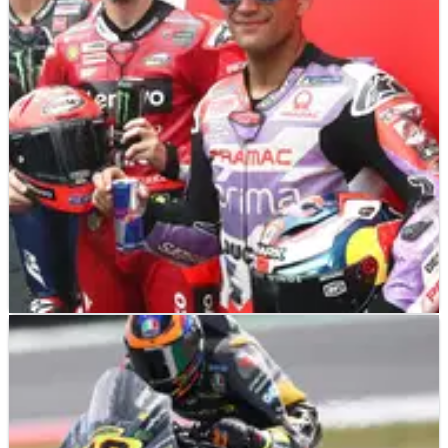
Aleix Espargaro akan memulai MotoGP Belanda hari ini
dengan penuh percaya diri setelah mengalahkan Fabio
Quartararo selama sesi warm-up.
MOTOGP
NEWS
26/06/22
Dikepung Ducati, Quartararo Akui 'Hampir
Mustahil' Amankan Pole
Fabio Quartararo percaya meraih pole position MotoGP
menjadi lebih sulit dari sebelumnya karena dikepung oleh
para pembalap Ducati.