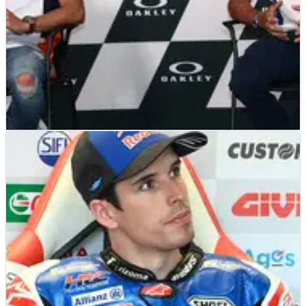
MOTOGP
NEWS
25/06/22
Puig Bungkam Soal Rumor Mir-Rins, Berharap
Marquez Kembali
Alberto Puig memilih untuk tidak membahas rumor yang
mengaitkan kepindahan dua pembalap Suzuki, Joan Mir
dan Alex Rins, ke Honda pada 2023.