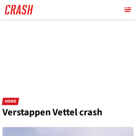
Skip
to
main
content
HOME
Verstappen Vettel crash