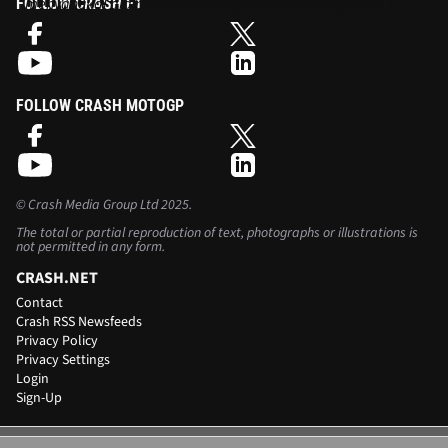
menyangkal dia perlu menenangkan gaya mengemudi F1-
FOLLOW CRASH F1
nya.
FOLLOW CRASH MOTOGP
©
Crash Media Group Ltd
2025.
The total or partial reproduction of text, photographs or illustrations is
not permitted in any form.
CRASH.NET
Contact
Crash RSS Newsfeeds
Privacy Policy
Privacy Settings
Login
Sign-Up