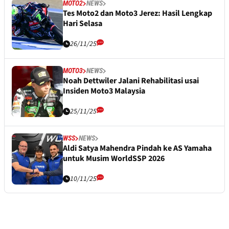
MOTO2
NEWS
Tes Moto2 dan Moto3 Jerez: Hasil Lengkap
Hari Selasa
26/11/25
MOTO3
NEWS
Noah Dettwiler Jalani Rehabilitasi usai
Insiden Moto3 Malaysia
25/11/25
WSS
NEWS
Aldi Satya Mahendra Pindah ke AS Yamaha
untuk Musim WorldSSP 2026
10/11/25