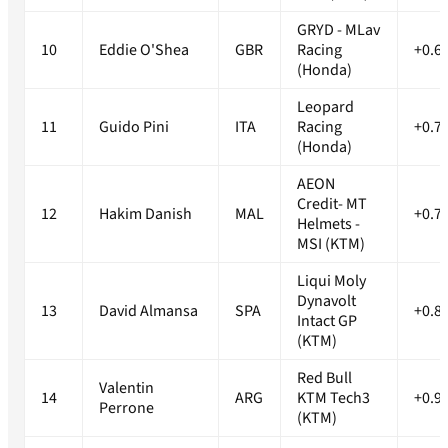
GRYD - MLav
10
Eddie O'Shea
GBR
Racing
+0.6
(Honda)
Leopard
11
Guido Pini
ITA
Racing
+0.7
(Honda)
AEON
Credit- MT
12
Hakim Danish
MAL
+0.7
Helmets -
MSI (KTM)
Liqui Moly
Dynavolt
13
David Almansa
SPA
+0.8
Intact GP
(KTM)
Red Bull
Valentin
14
ARG
KTM Tech3
+0.9
Perrone
(KTM)