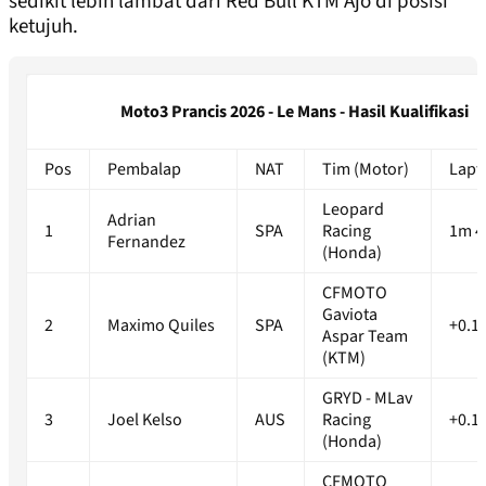
sedikit lebih lambat dari Red Bull KTM Ajo di posisi
ketujuh.
Moto3 Prancis 2026 - Le Mans - Hasil Kualifikasi
Pos
Pembalap
NAT
Tim (Motor)
Lapt
Leopard
Adrian
1
SPA
Racing
1m 4
Fernandez
(Honda)
CFMOTO
Gaviota
2
Maximo Quiles
SPA
+0.1
Aspar Team
(KTM)
GRYD - MLav
3
Joel Kelso
AUS
Racing
+0.1
(Honda)
CFMOTO