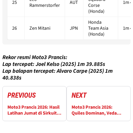
25
AUT
1m 4
Rammerstorfer
Corse
(Honda)
Honda
26
Zen Mitani
JPN
Team Asia
1m 4
(Honda)
Rekor resmi Moto3 Prancis:
Lap tercepat: Joel Kelso (2025) 1m 39.885s
Lap balapan tercepat: Alvaro Carpe (2025) 1m
40.838s
PREVIOUS
NEXT
Moto3 Prancis 2026: Hasil
Moto3 Prancis 2026:
Latihan Jumat di Sirkuit
Quiles Dominan, Veda
Le Mans
Finis Keempat