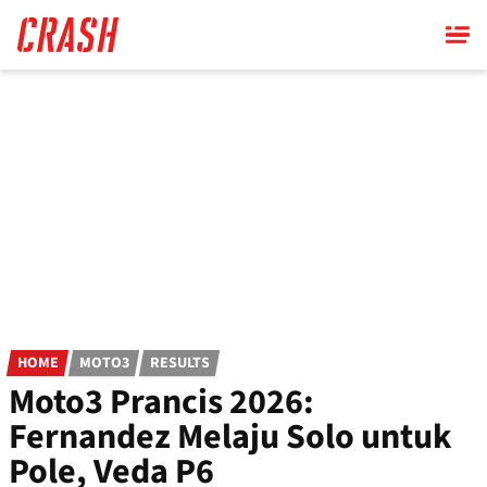
Skip
to
main
content
HOME
MOTO3
RESULTS
Moto3 Prancis 2026:
Fernandez Melaju Solo untuk
Pole, Veda P6