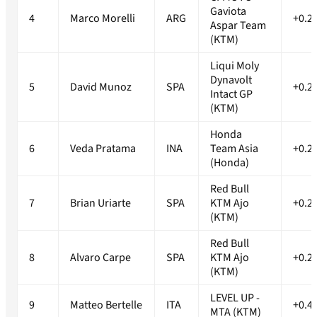
Gaviota
4
Marco Morelli
ARG
+0.2
Aspar Team
(KTM)
Liqui Moly
Dynavolt
5
David Munoz
SPA
+0.2
Intact GP
(KTM)
Honda
6
Veda Pratama
INA
Team Asia
+0.2
(Honda)
Red Bull
7
Brian Uriarte
SPA
KTM Ajo
+0.2
(KTM)
Red Bull
8
Alvaro Carpe
SPA
KTM Ajo
+0.2
(KTM)
LEVEL UP -
9
Matteo Bertelle
ITA
+0.4
MTA (KTM)