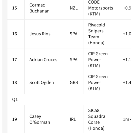
CODE
Cormac
15
NZL
Motorsports
+0.9
Buchanan
(KTM)
Rivacold
Snipers
16
Jesus Rios
SPA
+1.0
Team
(Honda)
CIP Green
17
Adrian Cruces
SPA
Power
+1.1
(KTM)
CIP Green
18
Scott Ogden
GBR
Power
+1.4
(KTM)
Q1
SIC58
Casey
Squadra
19
IRL
1m 4
O'Gorman
Corse
(Honda)