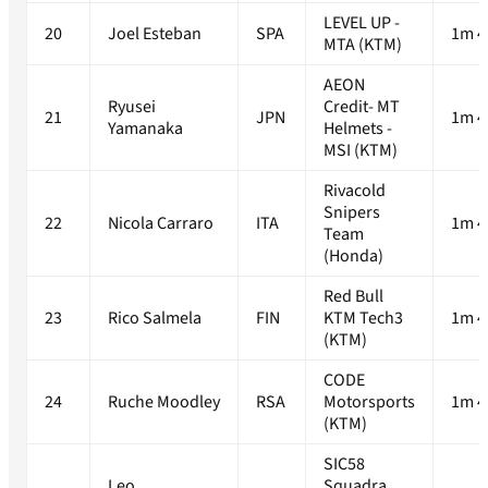
LEVEL UP -
20
Joel Esteban
SPA
1m 4
MTA (KTM)
AEON
Ryusei
Credit- MT
21
JPN
1m 4
Yamanaka
Helmets -
MSI (KTM)
Rivacold
Snipers
22
Nicola Carraro
ITA
1m 4
Team
(Honda)
Red Bull
23
Rico Salmela
FIN
KTM Tech3
1m 4
(KTM)
CODE
24
Ruche Moodley
RSA
Motorsports
1m 4
(KTM)
SIC58
Leo
Squadra