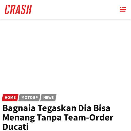
Skip
to
main
content
HOME
MOTOGP
NEWS
Bagnaia Tegaskan Dia Bisa
Menang Tanpa Team-Order
Ducati