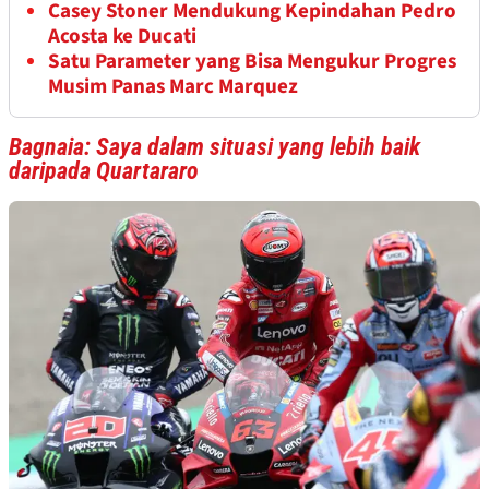
Casey Stoner Mendukung Kepindahan Pedro
Acosta ke Ducati
Satu Parameter yang Bisa Mengukur Progres
Musim Panas Marc Marquez
Bagnaia: Saya dalam situasi yang lebih baik
daripada Quartararo