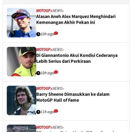
MOTOGP
NEWS
Alasan Aneh Alex Marquez Menghindari
Kemenangan Akhir Pekan ini
10h ago
MOTOGP
NEWS
Di Giannantonio Akui Kondisi Cederanya
Lebih Serius dari Perkiraan
10h ago
MOTOGP
NEWS
Barry Sheene Dimasukkan ke dalam
MotoGP Hall of Fame
11h ago
MOTOGP
NEWS