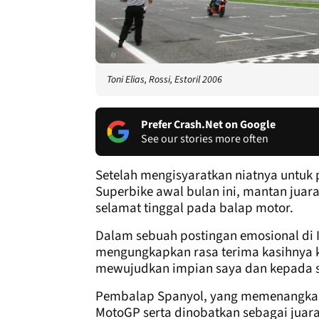
Toni Elias, Rossi, Estoril 2006
Prefer Crash.Net on Google
See our stories more often
Setelah mengisyaratkan niatnya untuk
Superbike awal bulan ini, mantan juar
selamat tinggal pada balap motor.
Dalam sebuah postingan emosional di I
mengungkapkan rasa terima kasihnya 
mewujudkan impian saya dan kepada se
Pembalap Spanyol, yang memenangkan b
MotoGP serta dinobatkan sebagai juar