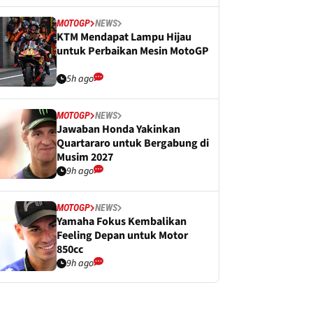
MOTOGP
NEWS
KTM Mendapat Lampu Hijau
untuk Perbaikan Mesin MotoGP
5h ago
MOTOGP
NEWS
Jawaban Honda Yakinkan
Quartararo untuk Bergabung di
Musim 2027
9h ago
MOTOGP
NEWS
Yamaha Fokus Kembalikan
Feeling Depan untuk Motor
850cc
9h ago