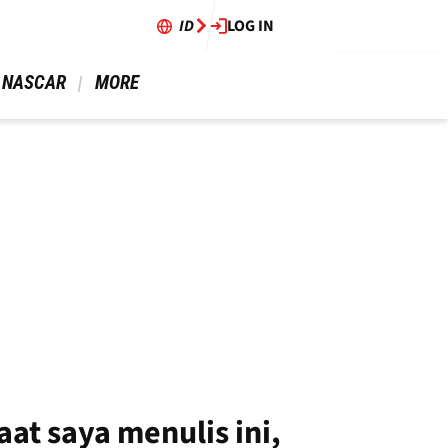
ID
LOG IN
 NASCAR 
 MORE 
t saya menulis ini,