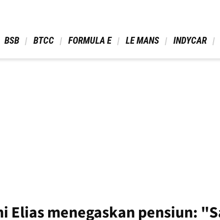
 BSB 
 BTCC 
 FORMULA E 
 LE MANS 
 INDYCAR 
Elias menegaskan pensiun: "Saa