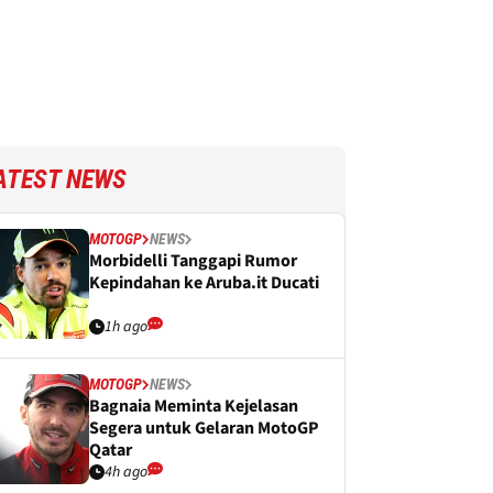
ATEST NEWS
MOTOGP
NEWS
Morbidelli Tanggapi Rumor
Kepindahan ke Aruba.it Ducati
1h ago
MOTOGP
NEWS
Bagnaia Meminta Kejelasan
Segera untuk Gelaran MotoGP
Qatar
4h ago