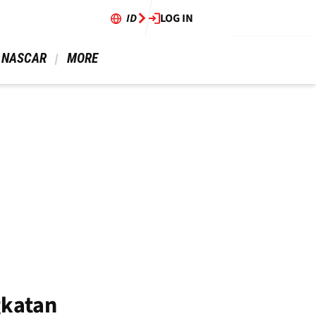
ID
LOG IN
 NASCAR 
 MORE 
gkatan