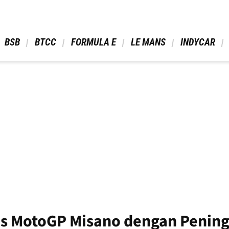
 BSB 
 BTCC 
 FORMULA E 
 LE MANS 
 INDYCAR 
Tes MotoGP Misano dengan Penin