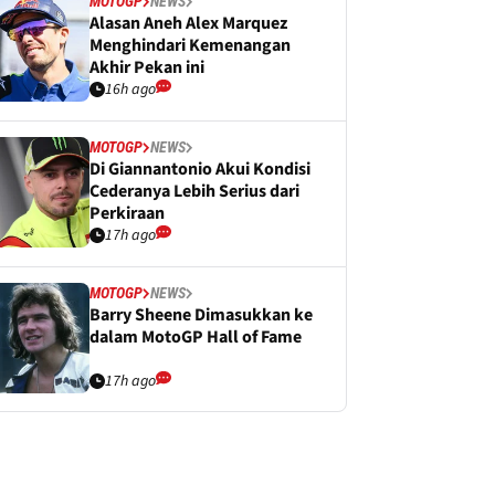
MOTOGP
NEWS
Alasan Aneh Alex Marquez
Menghindari Kemenangan
Akhir Pekan ini
16h ago
MOTOGP
NEWS
Di Giannantonio Akui Kondisi
Cederanya Lebih Serius dari
Perkiraan
17h ago
MOTOGP
NEWS
Barry Sheene Dimasukkan ke
dalam MotoGP Hall of Fame
17h ago