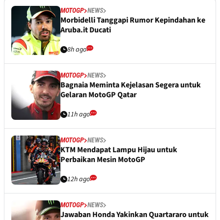
MOTOGP
NEWS
Morbidelli Tanggapi Rumor Kepindahan ke
Aruba.it Ducati
8h ago
MOTOGP
NEWS
Bagnaia Meminta Kejelasan Segera untuk
Gelaran MotoGP Qatar
11h ago
MOTOGP
NEWS
KTM Mendapat Lampu Hijau untuk
Perbaikan Mesin MotoGP
12h ago
MOTOGP
NEWS
Jawaban Honda Yakinkan Quartararo untuk