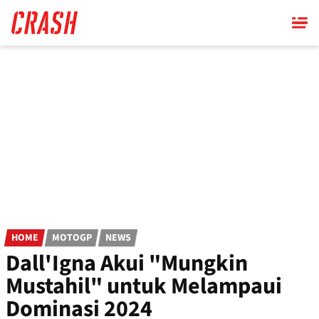
Skip
to
main
content
HOME
MOTOGP
NEWS
Dall'Igna Akui "Mungkin
Mustahil" untuk Melampaui
Dominasi 2024