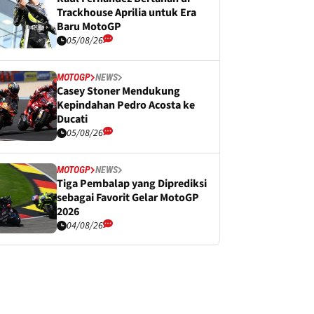
Trackhouse Aprilia untuk Era
Baru MotoGP
05/08/26
MOTOGP
NEWS
Casey Stoner Mendukung
Kepindahan Pedro Acosta ke
Ducati
05/08/26
MOTOGP
NEWS
Tiga Pembalap yang Diprediksi
sebagai Favorit Gelar MotoGP
2026
04/08/26