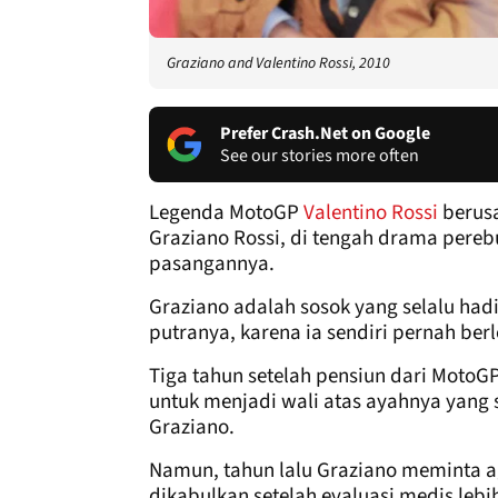
Graziano and Valentino Rossi, 2010
Prefer Crash.Net on Google
See our stories more often
Legenda MotoGP
Valentino Rossi
berus
Graziano Rossi, di tengah drama pereb
pasangannya.
Graziano adalah sosok yang selalu had
putranya, karena ia sendiri pernah ber
Tiga tahun setelah pensiun dari MotoG
untuk menjadi wali atas ayahnya yang s
Graziano.
Namun, tahun lalu Graziano meminta ag
dikabulkan setelah evaluasi medis le