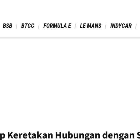
 BSB 
 BTCC 
 FORMULA E 
 LE MANS 
 INDYCAR 
ap Keretakan Hubungan dengan 