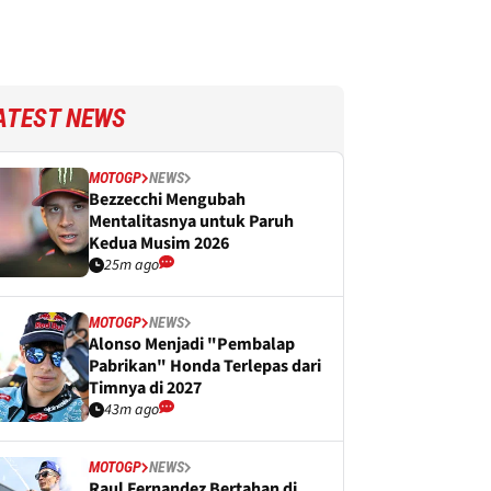
ATEST NEWS
MOTOGP
NEWS
Bezzecchi Mengubah
Mentalitasnya untuk Paruh
Kedua Musim 2026
25m ago
MOTOGP
NEWS
Alonso Menjadi "Pembalap
Pabrikan" Honda Terlepas dari
Timnya di 2027
43m ago
MOTOGP
NEWS
Raul Fernandez Bertahan di