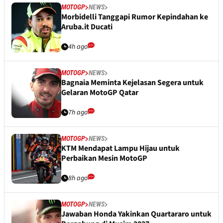
MOTOGP
NEWS
Morbidelli Tanggapi Rumor Kepindahan ke
Aruba.it Ducati
4h ago
MOTOGP
NEWS
Bagnaia Meminta Kejelasan Segera untuk
Gelaran MotoGP Qatar
7h ago
MOTOGP
NEWS
KTM Mendapat Lampu Hijau untuk
Perbaikan Mesin MotoGP
8h ago
MOTOGP
NEWS
Jawaban Honda Yakinkan Quartararo untuk