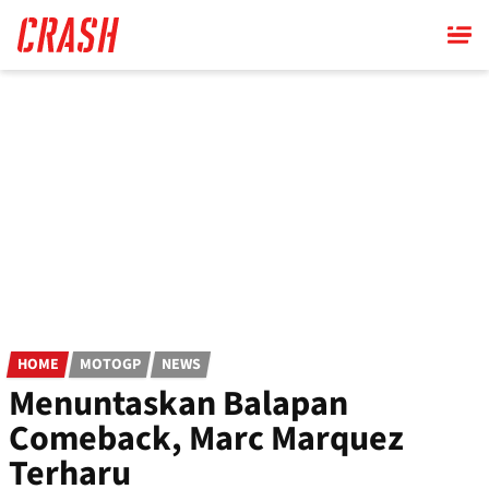
Skip
to
main
content
HOME
MOTOGP
NEWS
Menuntaskan Balapan
Comeback, Marc Marquez
Terharu