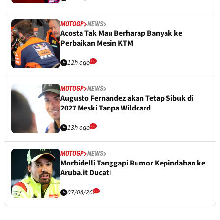
MOTOGP
NEWS
Acosta Tak Mau Berharap Banyak ke
Perbaikan Mesin KTM
12h ago
MOTOGP
NEWS
Augusto Fernandez akan Tetap Sibuk di
2027 Meski Tanpa Wildcard
13h ago
MOTOGP
NEWS
Morbidelli Tanggapi Rumor Kepindahan ke
Aruba.it Ducati
07/08/26