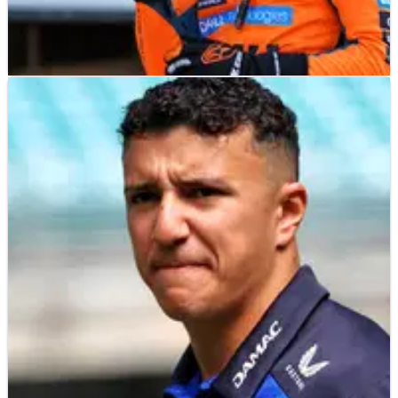
F1
RESULTS
01/05/26
F1 GP Miami 2026: Norris Putus Rentetan Pole
Mercedes di Sprint Qualifying
Hasil Sprint Qualifying untuk F1 GP Miami 2026 di di Miami
International Autodrome.