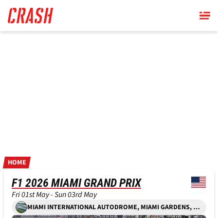
Skip
to
main
content
HOME
F1 2026 MIAMI GRAND PRIX
Fri 01st May - Sun 03rd May
MIAMI INTERNATIONAL AUTODROME, MIAMI GARDENS, FLORIDA