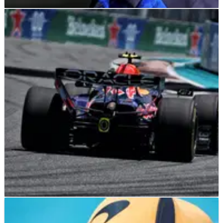
F1
NEWS
01/05/26
Hadjar Skeptis dengan Upgrade Red Bull di F1
GP Miami
Isack Hadjar mengecilkan dampak performa dari upgrade
Red Bull di Grand Prix Miami.
F1
RESULTS
01/05/26
F1 GP Miami 2026: Hasil Lengkap Free Practice