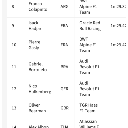
BWT
Franco
8
ARG
Alpine F1
1m29.32
Colapinto
Team
Isack
Oracle Red
9
FRA
1m29.42
Hadjar
Bull Racing
BWT
Pierre
10
FRA
Alpine F1
1m29.47
Gasly
Team
Audi
Gabriel
11
BRA
Revolut F1
Bortoleto
Team
Audi
Nico
12
GER
Revolut F1
Hulkenberg
Team
Oliver
TGR Haas
13
GBR
Bearman
F1 Team
Atlassian
14
Alex Albon
THA
Williams F1