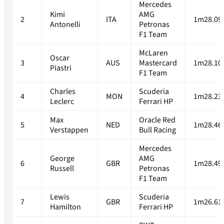
Mercedes
Kimi
AMG
2
ITA
1m28.09
Antonelli
Petronas
F1 Team
McLaren
Oscar
3
AUS
Mastercard
1m28.10
Piastri
F1 Team
Charles
Scuderia
4
MON
1m28.23
Leclerc
Ferrari HP
Max
Oracle Red
5
NED
1m28.46
Verstappen
Bull Racing
Mercedes
George
AMG
6
GBR
1m28.49
Russell
Petronas
F1 Team
Lewis
Scuderia
7
GBR
1m26.61
Hamilton
Ferrari HP