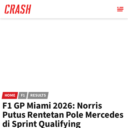
Skip
to
main
content
HOME
F1
RESULTS
F1 GP Miami 2026: Norris
Putus Rentetan Pole Mercedes
di Sprint Qualifying