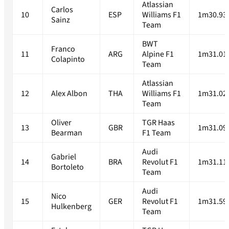
Atlassian
Carlos
10
ESP
Williams F1
1m30.93
Sainz
Team
BWT
Franco
11
ARG
Alpine F1
1m31.01
Colapinto
Team
Atlassian
12
Alex Albon
THA
Williams F1
1m31.02
Team
Oliver
TGR Haas
13
GBR
1m31.09
Bearman
F1 Team
Audi
Gabriel
14
BRA
Revolut F1
1m31.11
Bortoleto
Team
Audi
Nico
15
GER
Revolut F1
1m31.59
Hulkenberg
Team