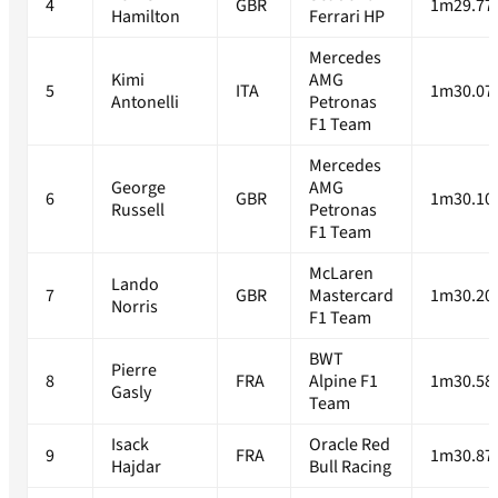
4
GBR
1m29.77
Hamilton
Ferrari HP
Mercedes
Kimi
AMG
5
ITA
1m30.07
Antonelli
Petronas
F1 Team
Mercedes
George
AMG
6
GBR
1m30.10
Russell
Petronas
F1 Team
McLaren
Lando
7
GBR
Mastercard
1m30.20
Norris
F1 Team
BWT
Pierre
8
FRA
Alpine F1
1m30.58
Gasly
Team
Isack
Oracle Red
9
FRA
1m30.87
Hajdar
Bull Racing