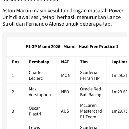
Aston Martin masih kesulitan dengan masalah Power
Unit di awal sesi, tetapi berhasil menurunkan Lance
Stroll dan Fernando Alonso untuk beberapa lap.
F1 GP Miami 2026 - Miami - Hasil Free Practice 1
Pos
Pembalap
NAT
Tim
Laptime
Charles
Scuderia
1
MON
1m29.31
Leclerc
Ferrari HP
Max
Oracle Red
2
NED
1m29.60
Verstappen
Bull Racing
McLaren
Oscar
3
AUS
Mastercard
1m29.75
Piastri
F1 Team
Lewis
Scuderia