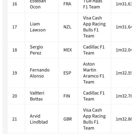
Esteban
TGR Haas
16
FRA
1m31.63
Ocon
F1 Team
Visa Cash
Liam
App Racing
17
NZL
1m31.64
Lawson
Bulls F1
Team
Sergio
Cadillac F1
18
MEX
1m32.04
Perez
Team
Aston
Fernando
Martin
19
ESP
1m32.59
Alonso
Aramco F1
Team
Valtteri
Cadillac F1
20
FIN
1m32.76
Bottas
Team
Visa Cash
Arvid
App Racing
21
GBR
1m32.86
Lindblad
Bulls F1
Team