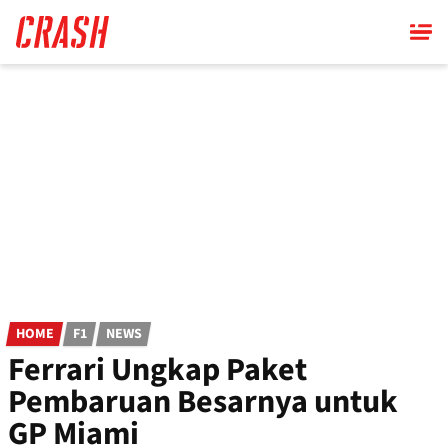
Skip
to
main
content
HOME
F1
NEWS
Ferrari Ungkap Paket
Pembaruan Besarnya untuk
GP Miami