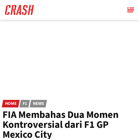
Skip
to
main
content
HOME
F1
NEWS
FIA Membahas Dua Momen
Kontroversial dari F1 GP
Mexico City