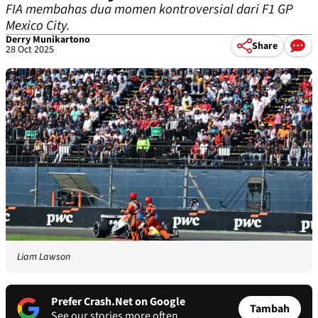
FIA membahas dua momen kontroversial dari F1 GP
Mexico City.
Derry Munikartono
Share
28 Oct 2025
Liam Lawson
Prefer Crash.Net on Google
Tambah
See our stories more often