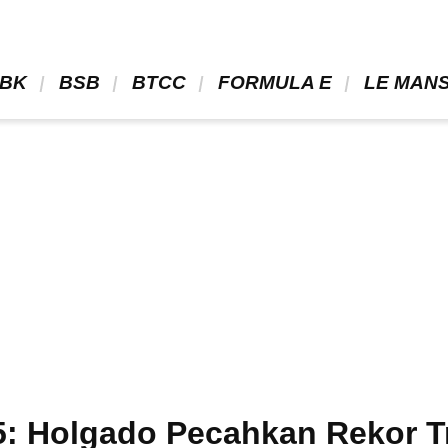
BK 
 BSB 
 BTCC 
 FORMULA E 
 LE MANS
5: Holgado Pecahkan Rekor T