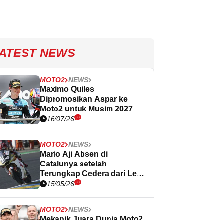
ATEST NEWS
MOTO2
NEWS
Maximo Quiles
Dipromosikan Aspar ke
Moto2 untuk Musim 2027
16/07/26
MOTO2
NEWS
Mario Aji Absen di
Catalunya setelah
Terungkap Cedera dari Le
Mans
15/05/26
MOTO2
NEWS
Mekanik Juara Dunia Moto2