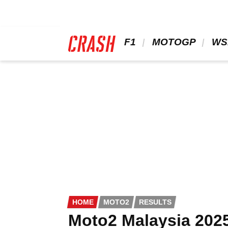
Skip
to
main
content
 F1 
 MOTOGP 
 WS
HOME
MOTO2
RESULTS
Moto2 Malaysia 202